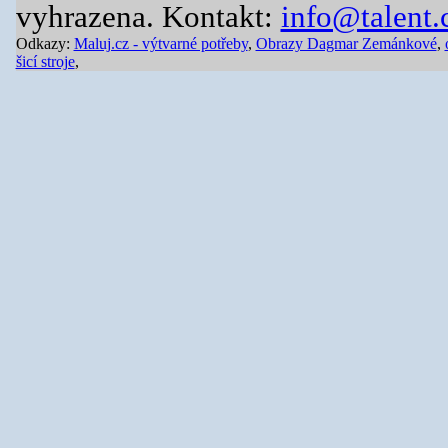
vyhrazena. Kontakt:
info@talent.
Odkazy:
Maluj.cz - výtvarné potřeby
,
Obrazy Dagmar Zemánkové
,
šicí stroje
,