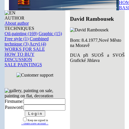
HOM
BAS
AUTHOR
David Rambousek
About author
TECHNIQUES
Oil-painting (169)
Graphic (15)
Free style (1)
Combined
Born: 8.4.1977,Nové Město
technique (3)
Acryl (4)
na Moravě
WORKS FOR SALE
HOW TO BUY
DUA při SUOŠ a SVOŠ
DISCUSSION
Grafické Jihlava
SALE PAINTINGS
Firstname:
Password:
Keep me signed in
:: create a new account ::