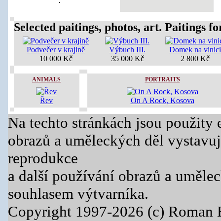
Selected paitings, photos, art. Paitings for
Podvečer v krajině
Výbuch III.
Domek na vinici
10 000 Kč
35 000 Kč
2 800 Kč
ANIMALS
PORTRAITS
Řev
On A Rock, Kosova
Na techto stránkách jsou použity 
obrazů a uměleckých děl vystavuj
reprodukce
a další používání obrazů a uměle
souhlasem výtvarníka.
Copyright 1997-2026 (c) Roman 