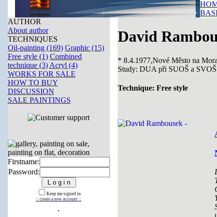
HOM
BAS
AUTHOR
About author
David Rambou
TECHNIQUES
Oil-painting (169)
Graphic (15)
Free style (1)
Combined
* 8.4.1977,Nové Město na Mor
technique (3)
Acryl (4)
Study: DUA při SUOŠ a SVOŠ G
WORKS FOR SALE
HOW TO BUY
Technique: Free style
DISCUSSION
SALE PAINTINGS
Firstname:
Password:
Keep me signed in
:: create a new account ::