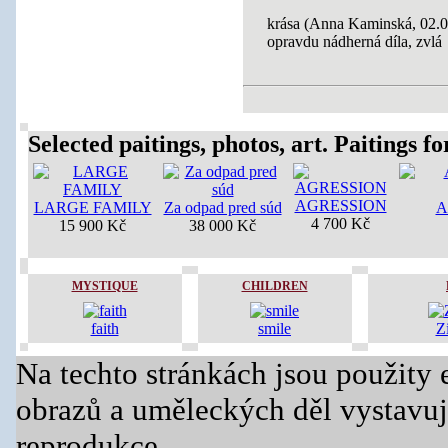
krása (Anna Kaminská, 02.0
opravdu nádherná díla, zvlá
Selected paitings, photos, art. Paitings for
AGRESSION
LARGE FAMILY
Za odpad pred súd
A
4 700 Kč
15 900 Kč
38 000 Kč
MYSTIQUE
CHILDREN
faith
smile
Z
Na techto stránkách jsou použity 
obrazů a uměleckých děl vystavuj
reprodukce