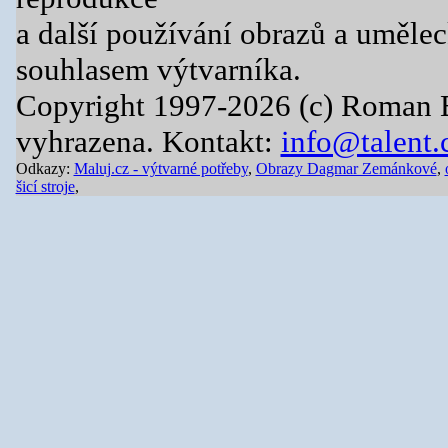
a další používání obrazů a uměle
souhlasem výtvarníka.
Copyright 1997-2026 (c) Roman 
vyhrazena. Kontakt:
info@talent.
Odkazy:
Maluj.cz - výtvarné potřeby
,
Obrazy Dagmar Zemánkové
,
šicí stroje
,