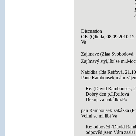
Discussion
OK (Qlinda, 08.09.2010 15:
Va
Zajímavé (Zlaa Svobodová,
Zajímavý styl,líbí se mi.Moc
Nabídka (Ida Reifová, 21.10
Pane Rambousek,mám zájem
Re: (David Rambousek, 2
Dobrý den p.I.Reifová
Děkuji za nabídku.Po
pan Rambousek-zakázka (Pol
Velmi se mi líbí Va
Re: odpověd (David Ramb
odpověd jsem Vám zaslal 