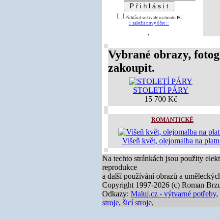
Přihlásit se trvale na tomto PC
:: založit nový účet ::
Vybrané obrazy, fotog
zakoupit.
STOLETÍ PÁRY
15 700 Kč
ROMANTICKÉ
Višeň květ, olejomalba na platn
Na techto stránkách jsou použity elek
reprodukce
a další používání obrazů a uměleckýc
Copyright 1997-2026 (c) Roman Brzu
Odkazy:
Maluj.cz - výtvarné potřeby
,
stroje
,
šicí stroje
,