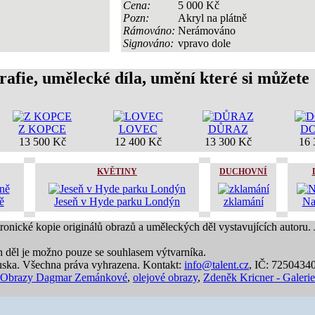
Cena:
5 000 Kč
Pozn:
Akryl na plátně
Rámováno:
Nerámováno
Signováno:
vpravo dole
rafie, umělecké díla, umění které si můžete
Z KOPCE
LOVEC
DŮRAZ
D
13 500 Kč
12 400 Kč
13 300 Kč
16 
KVĚTINY
DUCHOVNÍ
ě
Jeseň v Hyde parku Londýn
zklamání
Na
tronické kopie originálů obrazů a uměleckých děl vystavujících autoru.
h děl je možno pouze se souhlasem výtvarníka.
ska. Všechna práva vyhrazena. Kontakt:
info@talent.cz
, IČ: 7250434
Obrazy Dagmar Zemánkové
,
olejové obrazy
,
Zdeněk Kricner - Galerie