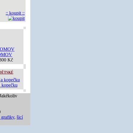
:: koupit ::
OMOV
300 Kč
DĚTSKÉ
 kopečku
 Jakékoliv
0
 grafiky
,
šicí