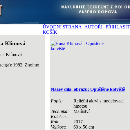
ÚVODNÍ STRANA
|
AUTOŘI
|
PŘIHLÁSIT
KOŠÍK
a Klímová
zen(a): 1982, Znojmo
Název díla, obrazu: Opuštěné kotviště
Popis:
Reliéfní akryl s modelovací
hmotou.
Technika:
Malířství
Kolekce:
Rok:
2017
Velikost:
60 x 50 cm