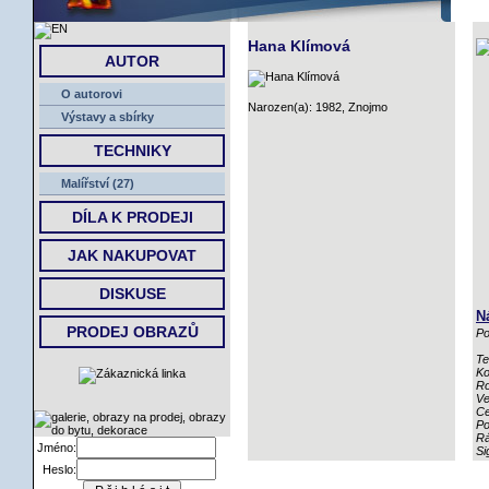
ÚVOD
Hana Klímová
AUTOR
O autorovi
Narozen(a): 1982, Znojmo
Výstavy a sbírky
TECHNIKY
Malířství (27)
DÍLA K PRODEJI
JAK NAKUPOVAT
DISKUSE
N
PRODEJ OBRAZŮ
Po
Te
Ko
Ro
Ve
Ce
Po
R
Jméno:
Si
Heslo: