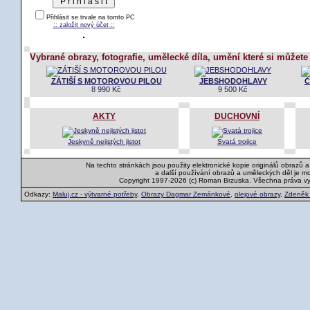
Přihlásit se trvale na tomto PC
:: založit nový účet ::
Vybrané obrazy, fotografie, umělecké díla, umění které si můžete
ZÁTIŠÍ S MOTOROVOU PILOU
JEBSHODOHLAVY
Č
8 990 Kč
9 500 Kč
AKTY
DUCHOVNÍ
Jeskyně nejistých jistot
Svatá trojice
Na techto stránkách jsou použity elektronické kopie originálů obrazů 
a další používání obrazů a uměleckých děl je m
Copyright 1997-2026 (c) Roman Brzuska. Všechna práva v
Odkazy:
Maluj.cz - výtvarné potřeby
,
Obrazy Dagmar Zemánkové
,
olejové obrazy
,
Zdeněk K