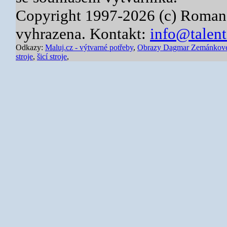
Copyright 1997-2026 (c) Roman
vyhrazena. Kontakt:
info@talent
Odkazy:
Maluj.cz - výtvarné potřeby
,
Obrazy Dagmar Zemánkov
stroje
,
šicí stroje
,