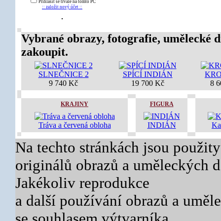
Přihlásit se trvale na tomto PC
:: založit nový účet ::
Vybrané obrazy, fotografie, umělecké d
zakoupit.
SLNEČNICE 2
SPÍCÍ INDIÁN
KR
9 740 Kč
19 700 Kč
8 6
KRAJINY
FIGURA
Tráva a červená obloha
INDIÁN
Ka
Na techto stránkách jsou použity
originálů obrazů a uměleckých dě
Jakékoliv reprodukce
a další používání obrazů a uměl
se souhlasem výtvarníka.