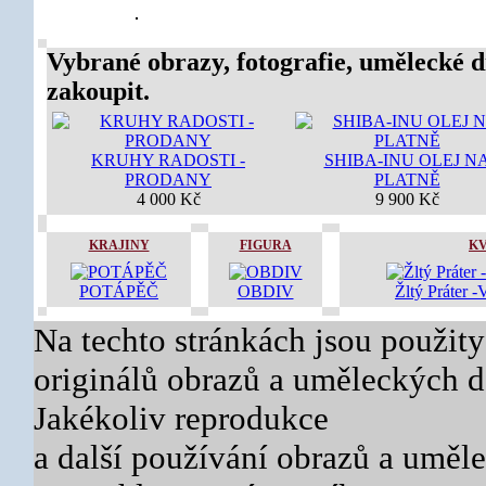
Vybrané obrazy, fotografie, umělecké d
zakoupit.
KRUHY RADOSTI -
SHIBA-INU OLEJ N
PRODANY
PLATNĚ
4 000 Kč
9 900 Kč
KRAJINY
FIGURA
K
POTÁPĚČ
OBDIV
Žltý Práter 
Na techto stránkách jsou použity
originálů obrazů a uměleckých dě
Jakékoliv reprodukce
a další používání obrazů a uměl