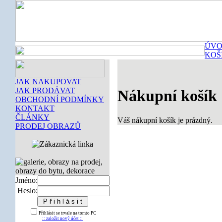
ÚVO
KOŠ
JAK NAKUPOVAT
JAK PRODÁVAT
Nákupní košík
OBCHODNÍ PODMÍNKY
KONTAKT
ČLÁNKY
Váš nákupní košík je prázdný.
PRODEJ OBRAZŮ
Jméno:
Heslo:
Přihlásit se trvale na tomto PC
:: založit nový účet ::