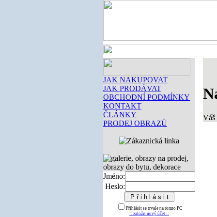
JAK NAKUPOVAT
JAK PRODÁVAT
N
OBCHODNÍ PODMÍNKY
KONTAKT
ČLÁNKY
Váš 
PRODEJ OBRAZŮ
Jméno:
Heslo:
Přihlásit se trvale na tomto PC
:: založit nový účet ::