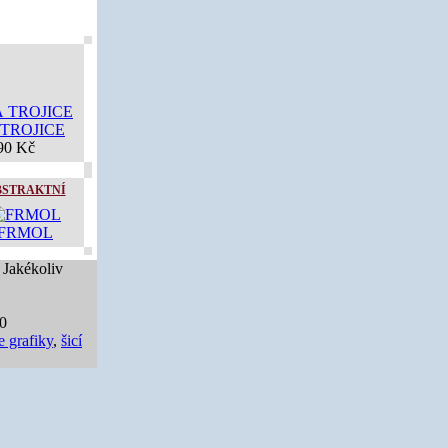
 TROJICE
90 Kč
BSTRAKTNÍ
FRMOL
 Jakékoliv
40
e grafiky
,
šicí