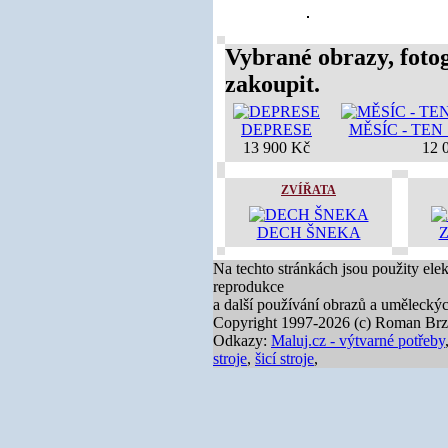
Vybrané obrazy, fotog
zakoupit.
DEPRESE
MĚSÍC - TE
13 900 Kč
12 
ZVÍŘATA
DECH ŠNEKA
Na techto stránkách jsou použity ele
reprodukce
a další používání obrazů a umělecký
Copyright 1997-2026 (c) Roman Brz
Odkazy:
Maluj.cz - výtvarné potřeby
stroje
,
šicí stroje
,