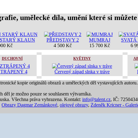
rafie, umělecké díla, umění které si můžete
N STARÝ KLAUN
PŘEDSTAVY 2
MUMRAJ
SVATÁ
000 Kč
4 500 Kč
15 700 Kč
6 9
DUCHOVNÍ
KVĚTINY
A
ZTRÁPENÝ 4
Červený západ slnka v tráve
ktronické kopie originálů obrazů a uměleckých děl vystavujících autoru.
ch děl je možno pouze se souhlasem výtvarníka.
uska. Všechna práva vyhrazena. Kontakt:
info@talent.cz
, IČ: 725043
,
Obrazy Dagmar Zemánkové
,
olejové obrazy
,
Zdeněk Kricner - Galeri