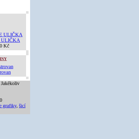
 ULIČKA
00 Kč
INY
rovan
 Jakékoliv
40
e grafiky
,
šicí