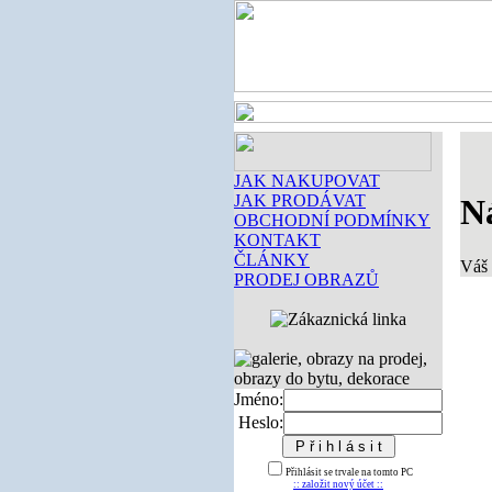
JAK NAKUPOVAT
JAK PRODÁVAT
N
OBCHODNÍ PODMÍNKY
KONTAKT
ČLÁNKY
Váš 
PRODEJ OBRAZŮ
Jméno:
Heslo:
Přihlásit se trvale na tomto PC
:: založit nový účet ::