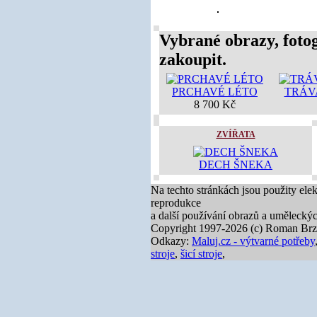
Vybrané obrazy, fotog
zakoupit.
PRCHAVÉ LÉTO
TRÁV
8 700 Kč
ZVÍŘATA
DECH ŠNEKA
Na techto stránkách jsou použity ele
reprodukce
a další používání obrazů a umělecký
Copyright 1997-2026 (c) Roman Brz
Odkazy:
Maluj.cz - výtvarné potřeby
stroje
,
šicí stroje
,