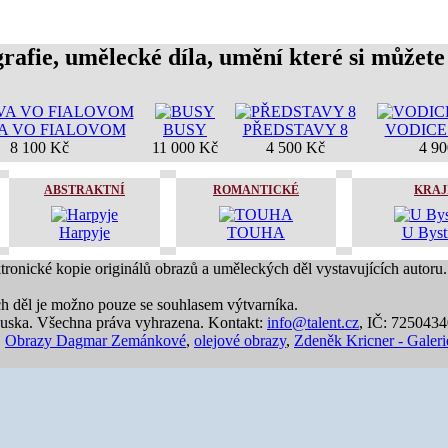
rafie, umělecké díla, umění které si můžete
A VO FIALOVOM
BUSY
PŘEDSTAVY 8
VODICE
8 100 Kč
11 000 Kč
4 500 Kč
4 9
ABSTRAKTNÍ
ROMANTICKÉ
KRAJ
Harpyje
TOUHA
U Byst
ktronické kopie originálů obrazů a uměleckých děl vystavujících autoru.
ch děl je možno pouze se souhlasem výtvarníka.
uska. Všechna práva vyhrazena. Kontakt:
info@talent.cz
, IČ: 725043
,
Obrazy Dagmar Zemánkové
,
olejové obrazy
,
Zdeněk Kricner - Galeri