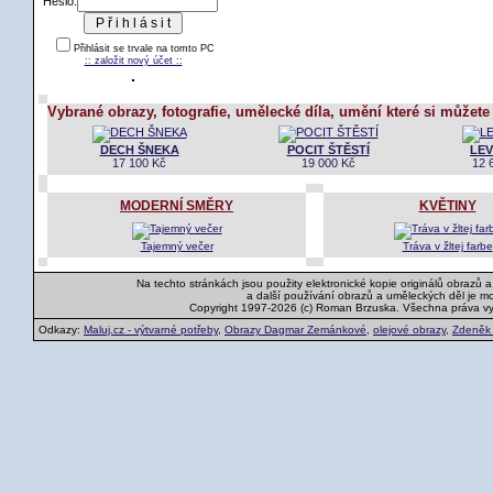
Heslo:
Přihlásit se trvale na tomto PC
:: založit nový účet ::
Vybrané obrazy, fotografie, umělecké díla, umění které si můžete
DECH ŠNEKA
POCIT ŠTĚSTÍ
LEV
17 100 Kč
19 000 Kč
12 
MODERNÍ SMĚRY
KVĚTINY
Tajemný večer
Tráva v žltej farbe
Na techto stránkách jsou použity elektronické kopie originálů obrazů 
a další používání obrazů a uměleckých děl je m
Copyright 1997-2026 (c) Roman Brzuska. Všechna práva v
Odkazy:
Maluj.cz - výtvarné potřeby
,
Obrazy Dagmar Zemánkové
,
olejové obrazy
,
Zdeněk K