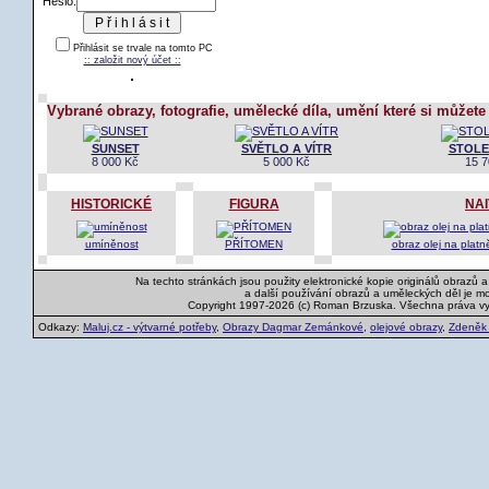
Heslo:
Přihlásit se trvale na tomto PC
:: založit nový účet ::
Vybrané obrazy, fotografie, umělecké díla, umění které si můžete
SUNSET
SVĚTLO A VÍTR
STOLE
8 000 Kč
5 000 Kč
15 7
HISTORICKÉ
FIGURA
NAI
umíněnost
PŘÍTOMEN
obraz olej na platn
Na techto stránkách jsou použity elektronické kopie originálů obrazů 
a další používání obrazů a uměleckých děl je m
Copyright 1997-2026 (c) Roman Brzuska. Všechna práva v
Odkazy:
Maluj.cz - výtvarné potřeby
,
Obrazy Dagmar Zemánkové
,
olejové obrazy
,
Zdeněk K