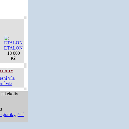
ETALON
18 000
Kč
RTRÉTY
ní víla
 Jakékoliv
40
e grafiky
,
šicí