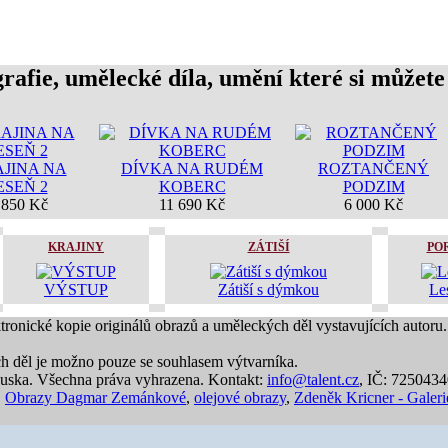
rafie, umělecké díla, umění které si můžete
JINA NA
DÍVKA NA RUDÉM
ROZTANČENÝ
ESEŇ 2
KOBERC
PODZIM
 850 Kč
11 690 Kč
6 000 Kč
KRAJINY
ZÁTIŠÍ
PO
VÝSTUP
Zátiší s dýmkou
Les
ktronické kopie originálů obrazů a uměleckých děl vystavujících autoru.
ch děl je možno pouze se souhlasem výtvarníka.
uska. Všechna práva vyhrazena. Kontakt:
info@talent.cz
, IČ: 725043
,
Obrazy Dagmar Zemánkové
,
olejové obrazy
,
Zdeněk Kricner - Galeri