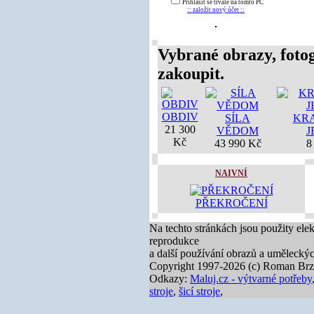
Přihlásit se trvale na tomto PC
:: založit nový účet ::
Vybrané obrazy, fotog
zakoupit.
OBDIV
SÍLA
KRA
21 300
VĚDOM
J
Kč
43 990 Kč
8
NAIVNÍ
PŘEKROČENÍ
Na techto stránkách jsou použity ele
reprodukce
a další používání obrazů a umělecký
Copyright 1997-2026 (c) Roman Brz
Odkazy:
Maluj.cz - výtvarné potřeby
stroje
,
šicí stroje
,