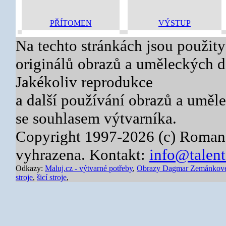
Jakékoliv reprodukce
a další používání obrazů a uměl
se souhlasem výtvarníka.
Copyright 1997-2026 (c) Roman
vyhrazena. Kontakt:
info@talent
Odkazy:
Maluj.cz - výtvarné potřeby
,
Obrazy Dagmar Zemánkov
stroje
,
šicí stroje
,