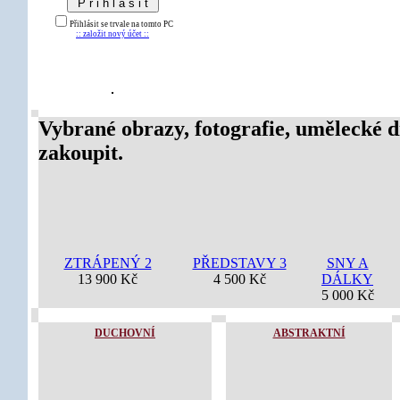
Přihlásit se trvale na tomto PC
:: založit nový účet ::
Vybrané obrazy, fotografie, umělecké d
zakoupit.
SNY A DÁLKY
ZTRÁPENÝ 2
PŘEDSTAVY 3
5 000 Kč
13 900 Kč
4 500 Kč
DUCHOVNÍ
ABSTRAKTNÍ
PŘÍTOMEN
VÝSTUP
Na techto stránkách jsou použity
originálů obrazů a uměleckých dě