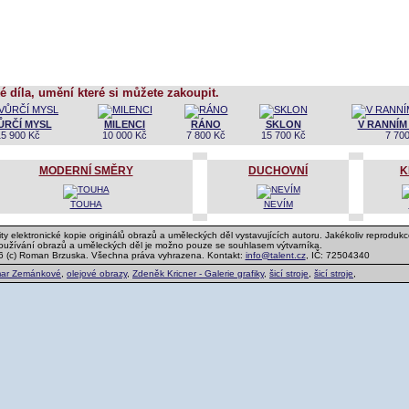
é díla, umění které si můžete zakoupit.
ŮRČÍ MYSL
MILENCI
RÁNO
SKLON
V RANNÍM
15 900 Kč
10 000 Kč
7 800 Kč
15 700 Kč
7 70
MODERNÍ SMĚRY
DUCHOVNÍ
K
TOUHA
NEVÍM
ty elektronické kopie originálů obrazů a uměleckých děl vystavujících autoru. Jakékoliv reprodukc
používání obrazů a uměleckých děl je možno pouze se souhlasem výtvarníka.
6 (c) Roman Brzuska. Všechna práva vyhrazena. Kontakt:
info@talent.cz
, IČ: 72504340
ar Zemánkové
,
olejové obrazy
,
Zdeněk Kricner - Galerie grafiky
,
šicí stroje
,
šicí stroje
,