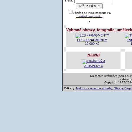
Heslo:
Přihlásit se trvale na tomto PC
:: založit nový účet ::
Vybrané obrazy, fotografie, uměleck
LES - FRAGMENTY
TV
12 000 Kč
NAIVNÍ
ZTRÁPENÝ 4
Na techto stránkách jsou použi
a další 
Copyright 1997-202
Odkazy:
Maluj.cz - výtvarné potřeby
,
Obrazy Dagm