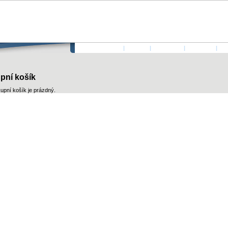
ÚVODNÍ STRANA
|
AUTOŘI
|
PŘIHLÁSIT
|
KONTAKT
|
KO
pní košík
upní košík je prázdný.