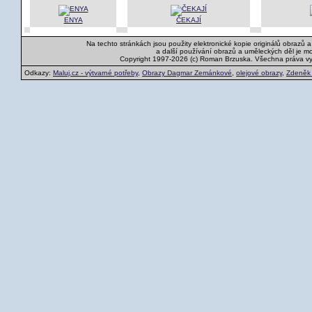
ENYA
ČEKAJÍ
Na techto stránkách jsou použity elektronické kopie originálů obrazů 
a další používání obrazů a uměleckých děl je m
Copyright 1997-2026 (c) Roman Brzuska. Všechna práva v
Odkazy:
Maluj.cz - výtvarné potřeby
,
Obrazy Dagmar Zemánkové
,
olejové obrazy
,
Zdeněk K