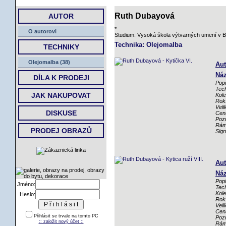
ÚVOD
Ruth Dubayová
AUTOR
*
O autorovi
Studium: Vysoká škola výtvarných umení v Bra
Technika: Olejomalba
TECHNIKY
Olejomalba (38)
Aut
Náz
DÍLA K PRODEJI
Popi
Tech
JAK NAKUPOVAT
Kole
Rok
Veli
DISKUSE
Cen
Poz
Rám
PRODEJ OBRAZŮ
Sig
Aut
Náz
Popi
Jméno:
Tech
Kole
Heslo:
Rok
Veli
Cen
Přihlásit se trvale na tomto PC
Poz
:: založit nový účet ::
Rám