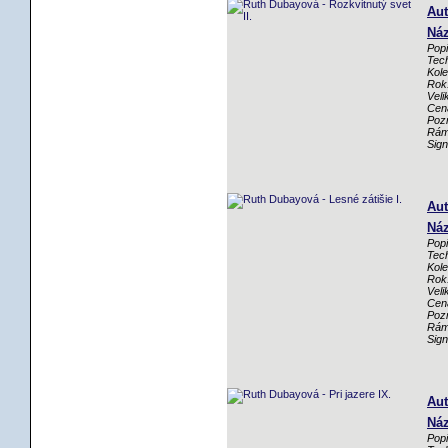
Aut
Náz
Popi
Tech
Kole
Rok
Veli
Cen
Poz
Rám
Sig
Aut
Náz
Popi
Tech
Kole
Rok
Veli
Cen
Poz
Rám
Sig
Aut
Náz
Popi