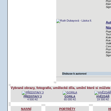
Poz
Rám
Sig
Aut
Náz
Popi
Tech
Kole
Rok
Veli
Cen
Poz
Rám
Sig
Diskuse k autorovi
Vybrané obrazy, fotografie, umělecké díla, umění které si můžete
PŘEDSTAVY 3
GORILA
HVĚZDÁŘ
4 500 Kč
65 000 Kč
19 300 Kč
NAIVNÍ
PORTRÉTY
H