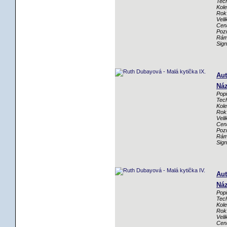
Tech
Kole
Rok
Veli
Cen
Poz
Rám
Sig
Aut
Náz
Popi
Tech
Kole
Rok
Veli
Cen
Poz
Rám
Sig
Aut
Náz
Popi
Tech
Kole
Rok
Veli
Cen