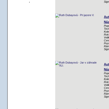
Sig
Aut
Náz
Popi
Tech
Kole
Rok
Veli
Cen
Poz
Rám
Sig
Aut
Náz
Popi
Tech
Kole
Rok
Veli
Cen
Poz
Rám
Sig