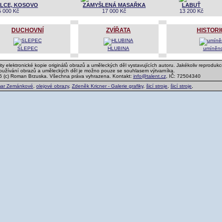
LCE, KOSOVO
ZAMYŠLENÁ MASAŘKA
LABUŤ
5 000 Kč
17 000 Kč
13 200 Kč
DUCHOVNÍ
ZVÍŘATA
HISTOR
SLEPEC
HLUBINA
umíněno
ty elektronické kopie originálů obrazů a uměleckých děl vystavujících autoru. Jakékoliv reprodukc
používání obrazů a uměleckých děl je možno pouze se souhlasem výtvarníka.
6 (c) Roman Brzuska. Všechna práva vyhrazena. Kontakt:
info@talent.cz
, IČ: 72504340
ar Zemánkové
,
olejové obrazy
,
Zdeněk Kricner - Galerie grafiky
,
šicí stroje
,
šicí stroje
,