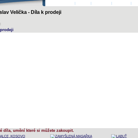
ÚVODNÍ STRANA
|
AUTOŘI
|
PŘIHLÁSIT
|
KONTAKT
|
KO
slav Velička - Díla k prodeji
:
 prodeji
é díla, umění které si můžete zakoupit.