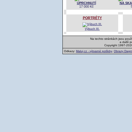
UPRCHNUTÍ
NA SKA
17 000 Kč
PORTRÉTY
Výbuch III.
Na techto stránkách jsou použi
a další 
Copyright 1997-202
Odkazy:
Maluj.cz - výtvarné potřeby
,
Obrazy Dagm