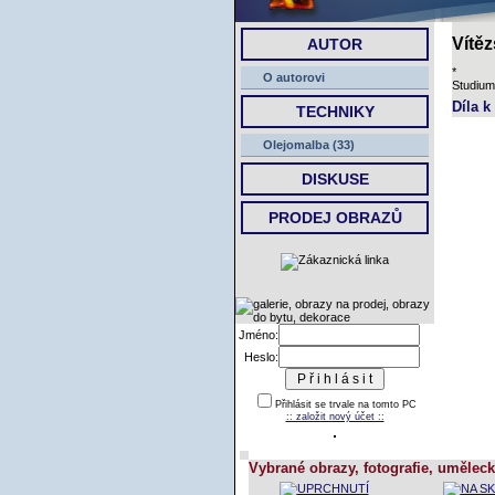
Vítěz
AUTOR
*
O autorovi
Studium
Díla k
TECHNIKY
Olejomalba (33)
DISKUSE
PRODEJ OBRAZŮ
Jméno:
Heslo:
Přihlásit se trvale na tomto PC
:: založit nový účet ::
Vybrané obrazy, fotografie, uměleck