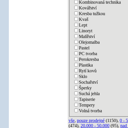
Kombinovaná technika
Kovářství
Kresba tužkou
Kvaš
Lept
Linoryt
Malířství
Olejomalba
Pastel
PC tvorba
Perokresba
Plastika
Rytí kovů
Sklo
Sochařství
Šperky
Suchá jehla
Tapiserie
Tempery
Volná tvorba
vše
,
pouze prodejné
(1150),
0 - 
(474),
20.000 - 50.000
(95),
nad