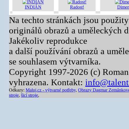
INDIÁN
Radost!
Dimen
Na techto stránkách jsou použity
originálů obrazů a uměleckých dě
Jakékoliv reprodukce
a další používání obrazů a uměl
se souhlasem výtvarníka.
Copyright 1997-2026 (c) Roman
vyhrazena. Kontakt:
info@talent
Odkazy:
Maluj.cz - výtvarné potřeby
,
Obrazy Dagmar Zemánkov
stroje
,
šicí stroje
,