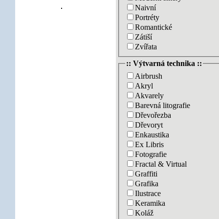
Naivní
Portréty
Romantické
Zátiší
Zvířata
:: Výtvarná technika ::
Airbrush
Akryl
Akvarely
Barevná litografie
Dřevořezba
Dřevoryt
Enkaustika
Ex Libris
Fotografie
Fractal & Virtual
Graffiti
Grafika
Ilustrace
Keramika
Koláž