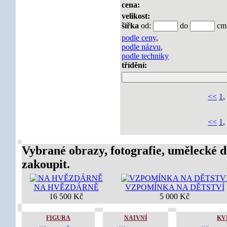
cena:
velikost:
šířka
od:
do
c
podle ceny
,
podle názvu
,
podle techniky
třídění:
<<
1
,
<<
1
,
Vybrané obrazy, fotografie, umělecké d
zakoupit.
NA HVĚZDÁRNĚ
VZPOMÍNKA NA DĚTSTVÍ
16 500 Kč
5 000 Kč
FIGURA
NAIVNÍ
KV