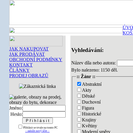
ÚVO
KOŠ
JAK NAKUPOVAT
Vyhledávání:
JAK PRODÁVAT
OBCHODNÍ PODMÍNKY
Název díla nebo autora:
KONTAKT
Bylo nalezeno: 1150 děl.
ČLÁNKY
PRODEJ OBRAZŮ
:: Žánr ::
Abstraktní
Akty
Dětské
Duchovní
Figura
Jméno:
Historické
Heslo:
Krajiny
Květiny
Přihlásit se trvale na tomto PC
Moderní směry
:: založit nový účet ::