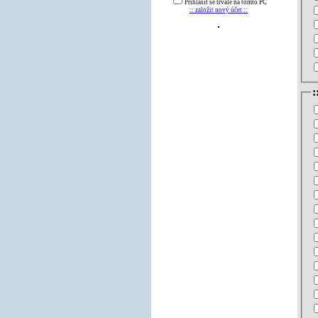
Přihlásit se trvale na tomto PC
:: založit nový účet ::
: