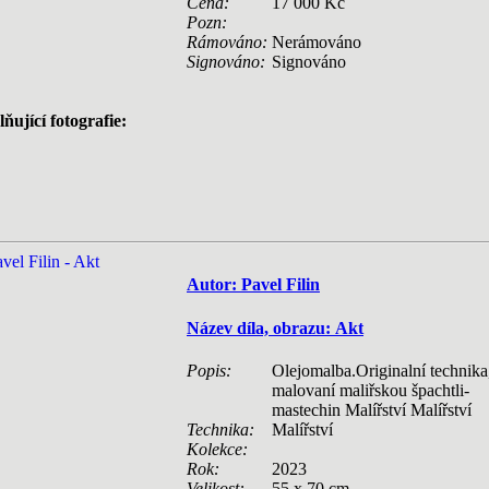
Cena:
17 000 Kč
Pozn:
Rámováno:
Nerámováno
Signováno:
Signováno
ňující fotografie:
Autor: Pavel Filin
Název díla, obrazu: Akt
Popis:
Olejomalba.Originalní technika
malovaní maliřskou špachtli-
mastechin Malířství Malířství
Technika:
Malířství
Kolekce:
Rok:
2023
Velikost:
55 x 70 cm