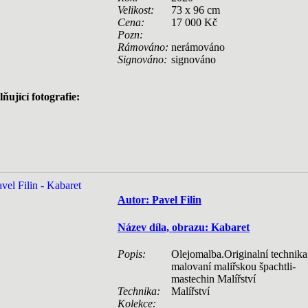
Velikost:
73 x 96 cm
Cena:
17 000 Kč
Pozn:
Rámováno:
nerámováno
Signováno:
signováno
ňující fotografie:
Autor: Pavel Filin
Název díla, obrazu: Kabaret
Popis:
Olejomalba.Originalní technika
malovaní maliřskou špachtli-
mastechin Malířství
Technika:
Malířství
Kolekce: