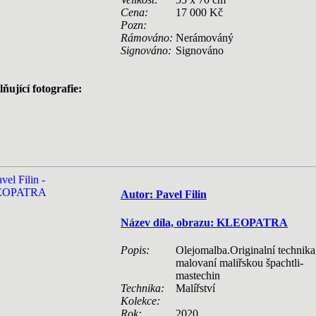
Cena:
17 000 Kč
Pozn:
Rámováno:
Nerámováný
Signováno:
Signováno
ňující fotografie:
Autor: Pavel Filin
Název díla, obrazu: KLEOPATRA
Popis:
Olejomalba.Originalní technika
malovaní maliřskou špachtli-
mastechin
Technika:
Malířství
Kolekce:
Rok:
2020