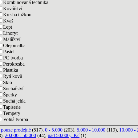
Kombinovaná technika
Kovářství
Kresba tužkou
Kvaš
Lept
Linoryt
Malířství
Olejomalba
Pastel
PC tvorba
Perokresba
Plastika
Rytí kovů
Sklo
Sochařství
Šperky
Suchá jehla
Tapiserie
Tempery
Volná tvorba
,
pouze prodejné
(517),
0 - 5.000
(203),
5.000 - 10.000
(119),
10.000 - 
3),
20.000 - 50.000
(44),
nad 50.000,- Kč
(1)