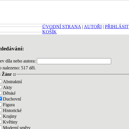
ÚVODNÍ STRANA
|
AUTOŘI
|
PŘIHLÁSIT
KOŠÍK
hledávání:
ev díla nebo autora:
o nalezeno: 517 děl.
: Žánr ::
Abstraktní
Akty
Dětské
Duchovní
Figura
Historické
Krajiny
Květiny
Moderní směry