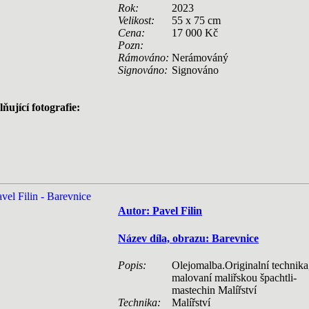
Rok:
2023
Velikost:
55 x 75 cm
Cena:
17 000 Kč
Pozn:
Rámováno:
Nerámováný
Signováno:
Signováno
ňující fotografie:
Autor: Pavel Filin
Název díla, obrazu: Barevnice
Popis:
Olejomalba.Originalní technika
malovaní maliřskou špachtli-
mastechin Malířství
Technika:
Malířství