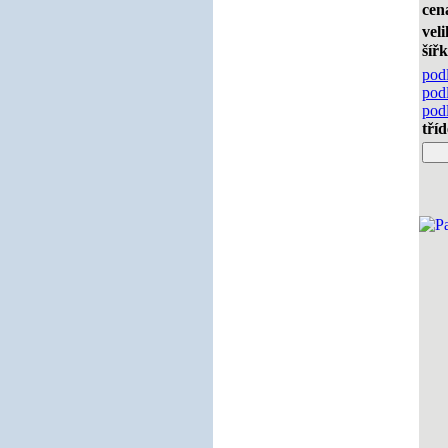
cen
veli
šíř
pod
pod
pod
tříd