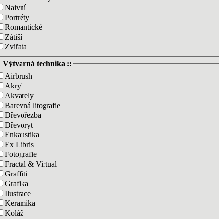
Naivní
Portréty
Romantické
Zátiší
Zvířata
: Výtvarná technika ::
Airbrush
Akryl
Akvarely
Barevná litografie
Dřevořezba
Dřevoryt
Enkaustika
Ex Libris
Fotografie
Fractal & Virtual
Graffiti
Grafika
Ilustrace
Keramika
Koláž