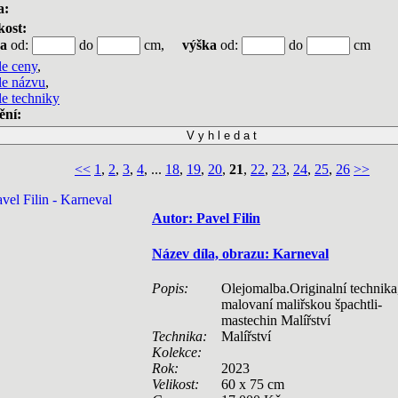
a:
kost:
ka
od:
do
cm,
výška
od:
do
cm
le ceny
,
le názvu
,
le techniky
ění:
<<
1
,
2
,
3
,
4
, ...
18
,
19
,
20
,
21
,
22
,
23
,
24
,
25
,
26
>>
Autor: Pavel Filin
Název díla, obrazu: Karneval
Popis:
Olejomalba.Originalní technika
malovaní maliřskou špachtli-
mastechin Malířství
Technika:
Malířství
Kolekce:
Rok:
2023
Velikost:
60 x 75 cm