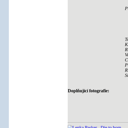
P
T
K
R
V
C
P
R
S
Doplňující fotografie: