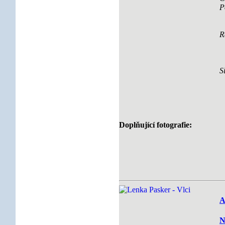
P
R
S
Doplňující fotografie:
A
N