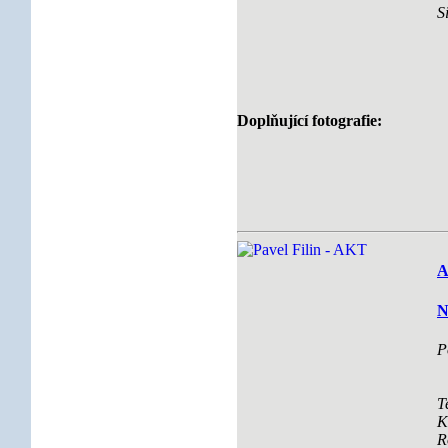
S
Doplňující fotografie:
A
N
P
T
K
R