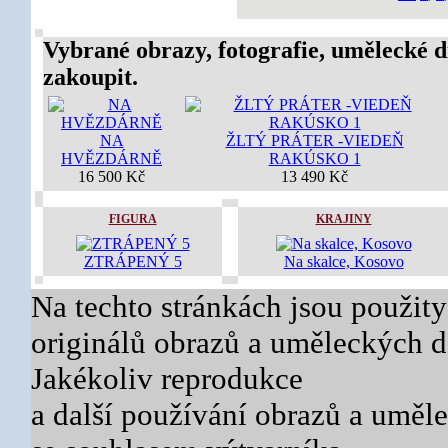
Vybrané obrazy, fotografie, umělecké d
zakoupit.
NA
ŽLTÝ PRÁTER -VIEDEŇ
HVĚZDÁRNĚ
RAKÚSKO 1
16 500 Kč
13 490 Kč
FIGURA
KRAJINY
ZTRÁPENÝ 5
Na skalce, Kosovo
Na techto stránkách jsou použity
originálů obrazů a uměleckých dě
Jakékoliv reprodukce
a další používání obrazů a uměl