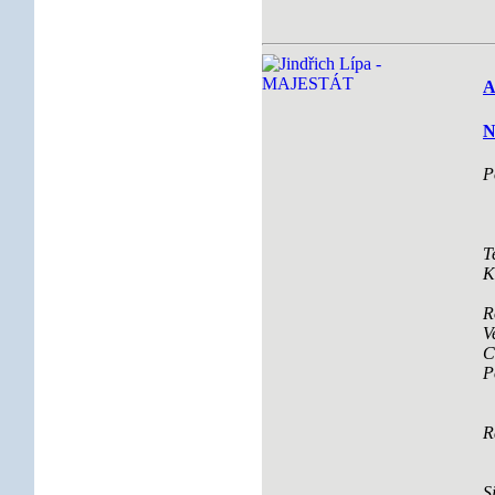
A
N
P
T
K
R
V
C
P
R
S