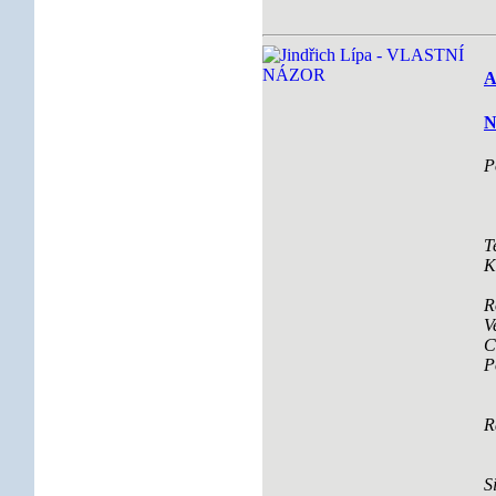
A
N
P
T
K
R
V
C
P
R
S