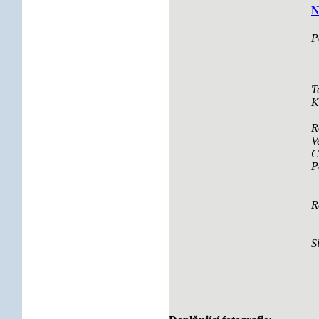
N
P
T
K
R
V
C
P
R
S