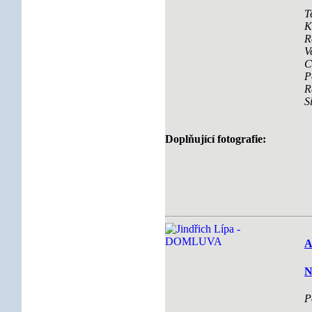
T
K
R
V
C
P
R
S
Doplňující fotografie:
A
N
P