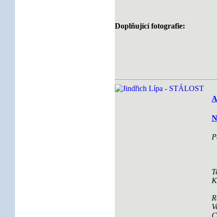
Doplňující fotografie:
A
N
P
T
K
R
V
C