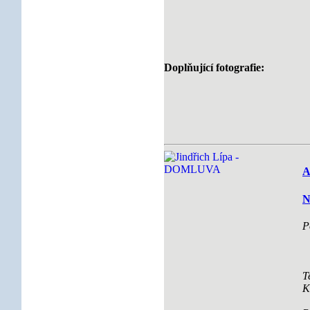
Doplňující fotografie:
A
N
P
T
K