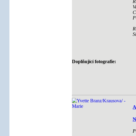
R
V
C
P
R
S
Doplňující fotografie:
A
N
P