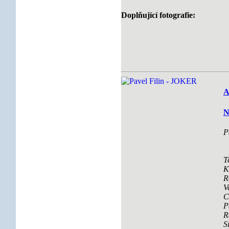
Doplňující fotografie:
A
N
P
T
K
R
V
C
P
R
S