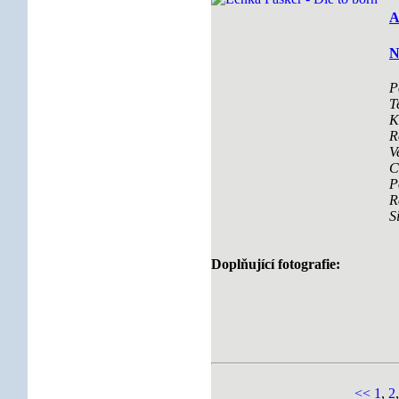
A
N
P
T
K
R
V
C
P
R
S
Doplňující fotografie:
<<
1
,
2