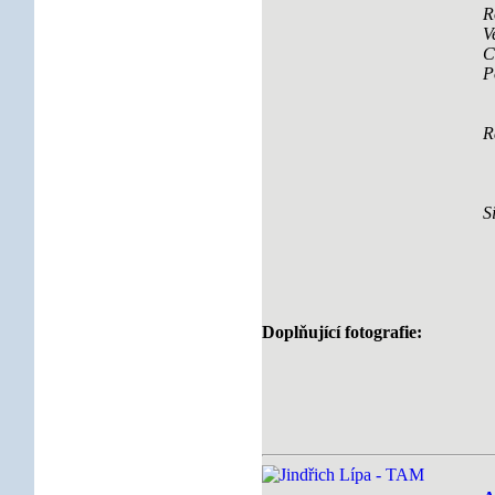
R
V
C
P
R
S
Doplňující fotografie: