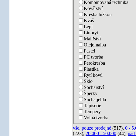
Kombinovaná technika
Kovářství
Kresba tužkou
Kvaš
Lept
Linoryt
Malířství
Olejomalba
Pastel
PC tvorba
Perokresba
Plastika
Rytí kovů
Sklo
Sochařství
Šperky
Suchá jehla
Tapiserie
Tempery
Volná tvorba
vše
,
pouze prodejné
(517),
0 - 5
(223),
20.000 - 50.000
(44),
nad