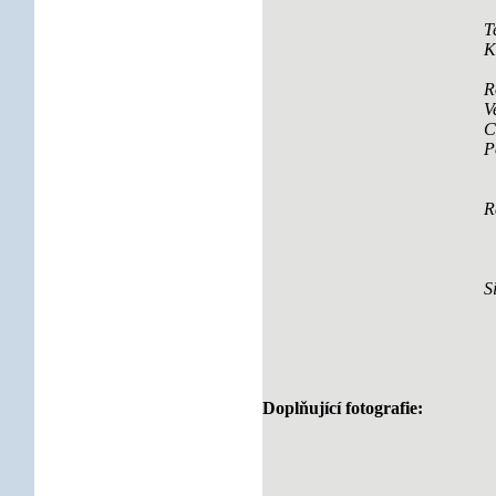
T
K
R
V
C
P
R
S
Doplňující fotografie: