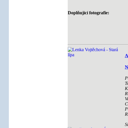
Doplňující fotografie:
A
N
P
T
K
R
V
C
P
R
S