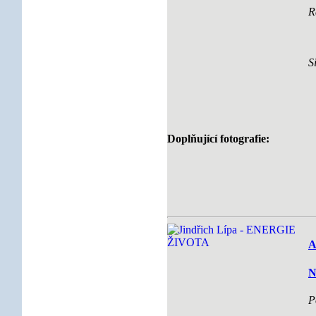
R
S
Doplňující fotografie:
A
N
P