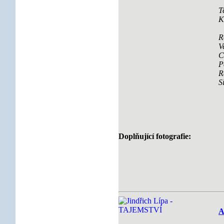
T
K
R
V
C
P
R
S
Doplňující fotografie:
A