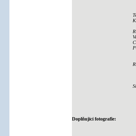
T
K
R
V
C
P
R
S
Doplňující fotografie: