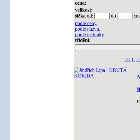
cena:
velikost:
šířka
od:
do
c
podle ceny
,
podle názvu
,
podle techniky
třídění:
<<
1
,
2
A
N
P