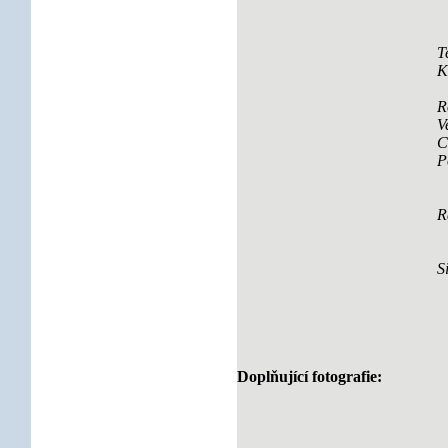
T
K
R
V
C
P
R
S
Doplňující fotografie: