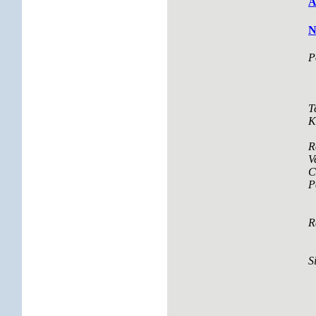
A
N
P
T
K
R
V
C
P
R
S