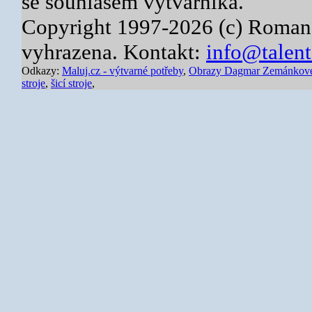
se souhlasem výtvarníka.
Copyright 1997-2026 (c) Roman
vyhrazena. Kontakt:
info@talent
Odkazy:
Maluj.cz - výtvarné potřeby
,
Obrazy Dagmar Zemánkov
stroje
,
šicí stroje
,