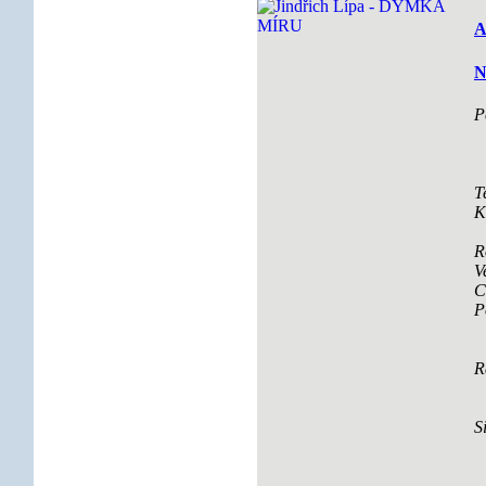
A
N
P
T
K
R
V
C
P
R
S