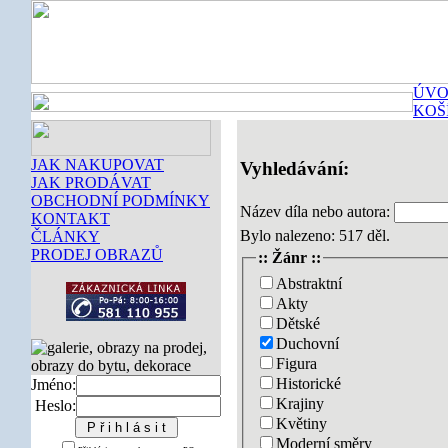
ÚVO
KOŠ
JAK NAKUPOVAT
Vyhledávání:
JAK PRODÁVAT
OBCHODNÍ PODMÍNKY
Název díla nebo autora:
KONTAKT
Bylo nalezeno: 517 děl.
ČLÁNKY
PRODEJ OBRAZŮ
:: Žánr ::
Abstraktní
Akty
Dětské
Duchovní
Figura
Historické
Jméno:
Krajiny
Heslo:
Květiny
Moderní směry