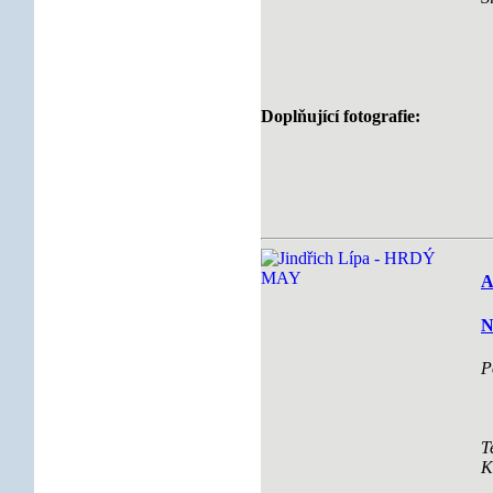
Doplňující fotografie:
A
N
P
T
K