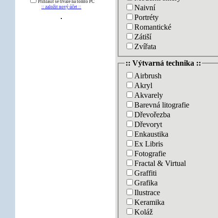
Přihlásit se trvale na tomto PC
Naivní
:: založit nový účet ::
Portréty
Romantické
Zátiší
Zvířata
:: Výtvarná technika ::
Airbrush
Akryl
Akvarely
Barevná litografie
Dřevořezba
Dřevoryt
Enkaustika
Ex Libris
Fotografie
Fractal & Virtual
Graffiti
Grafika
Ilustrace
Keramika
Koláž