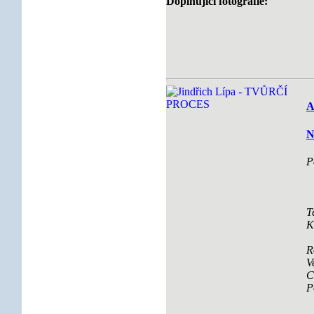
Doplňující fotografie:
A
N
P
T
K
R
V
C
P