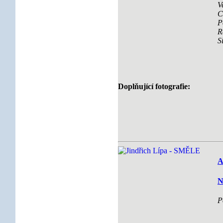
V
C
P
R
S
Doplňující fotografie:
A
N
P