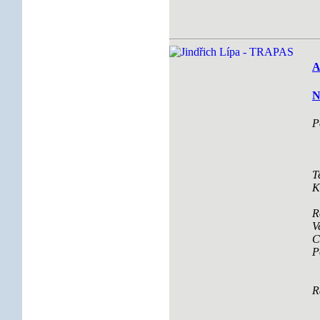
A
N
P
T
K
R
V
C
P
R