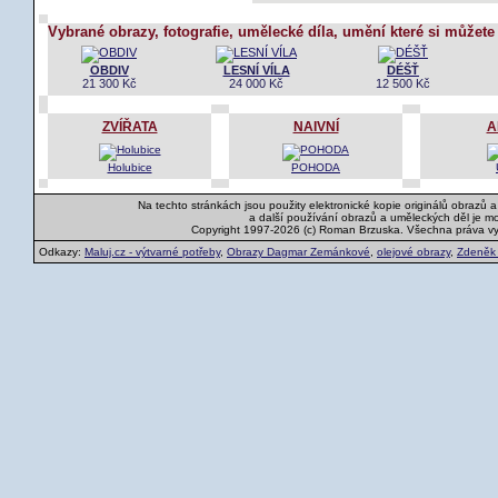
Vybrané obrazy, fotografie, umělecké díla, umění které si můžete
OBDIV
LESNÍ VÍLA
DÉŠŤ
21 300 Kč
24 000 Kč
12 500 Kč
ZVÍŘATA
NAIVNÍ
A
Holubice
POHODA
Na techto stránkách jsou použity elektronické kopie originálů obrazů 
a další používání obrazů a uměleckých děl je m
Copyright 1997-2026 (c) Roman Brzuska. Všechna práva v
Odkazy:
Maluj.cz - výtvarné potřeby
,
Obrazy Dagmar Zemánkové
,
olejové obrazy
,
Zdeněk K