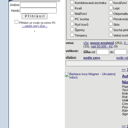
Kombinovaná technika
Kovářství
Jméno:
Kvaš
Lept
Heslo:
Malířství
Olejomalb
PC tvorba
Perokres
Přihlásit se trvale na tomto PC
Rytí kovů
Sklo
:: založit nový účet ::
Šperky
Suchá jeh
Tempery
Volná tvor
cena:
vše
,
pouze prodejné
(261),
0 
(15),
nad 50.000,- Kč
(0)
velikost:
šířka
od:
do
třídění:
podle ceny
,
podle n
<<
Aut
Náz
Popi
Tech
Kole
Rok
Veli
Cen
Poz
Rám
Sig
<<