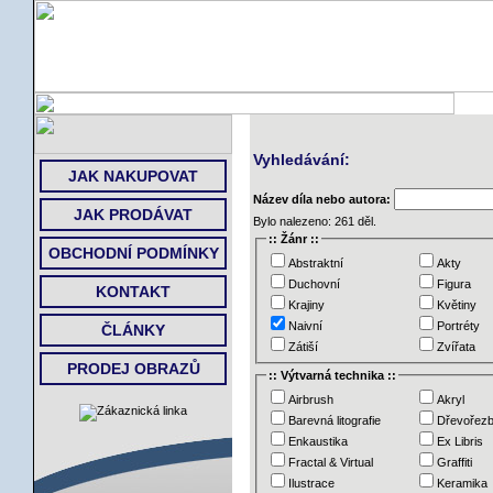
ÚVOD
Vyhledávání:
JAK NAKUPOVAT
Název díla nebo autora:
JAK PRODÁVAT
Bylo nalezeno: 261 děl.
:: Žánr ::
OBCHODNÍ PODMÍNKY
Abstraktní
Akty
Duchovní
Figura
KONTAKT
Krajiny
Květiny
Naivní
Portréty
ČLÁNKY
Zátiší
Zvířata
PRODEJ OBRAZŮ
:: Výtvarná technika ::
Airbrush
Akryl
Barevná litografie
Dřevořez
Enkaustika
Ex Libris
Fractal & Virtual
Graffiti
Ilustrace
Keramika