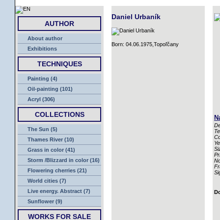
HOME
Daniel Urbaník
AUTHOR
About author
Born: 04.06.1975,Topoľčany
Exhibitions
TECHNIQUES
Painting (4)
Oil-painting (101)
Acryl (306)
COLLECTIONS
N
De
The Sun (5)
Te
Co
Thames River (10)
Ye
Si
Grass in color (41)
Pr
Storm /Blizzard in color (16)
No
Fr
Flowering cherries (21)
Si
World cities (7)
Live energy. Abstract (7)
Do
Sunflower (9)
WORKS FOR SALE