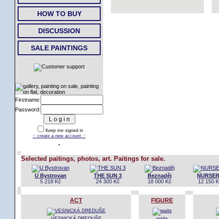
HOW TO BUY
DISCUSSION
SALE PAINTINGS
Firstname:
Password:
Keep me signed in
:: create a new account ::
Selected paitings, photos, art. Paitings for sale.
U Bystrovan
THE SUN 3
Beznaděj
NURSE
5 218 Kč
24 300 Kč
18 000 Kč
12 150 
ACT
FIGURE
VESNICKÁ DREDUŠE
waits