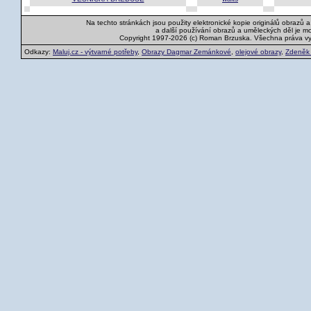
Na techto stránkách jsou použity elektronické kopie originálů obrazů 
a další používání obrazů a uměleckých děl je m
Copyright 1997-2026 (c) Roman Brzuska. Všechna práva v
Odkazy:
Maluj.cz - výtvarné potřeby
,
Obrazy Dagmar Zemánkové
,
olejové obrazy
,
Zdeněk K