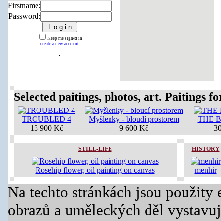
Firstname:
Password:
Keep me signed in
:: create a new account ::
Selected paitings, photos, art. Paitings for
TROUBLED 4
Myšlenky - bloudí prostorem
THE 
13 900 Kč
9 600 Kč
30
STILL-LIFE
HISTORY
Rosehip flower, oil painting on canvas
menhir
Na techto stránkách jsou použity 
obrazů a uměleckých děl vystavuj