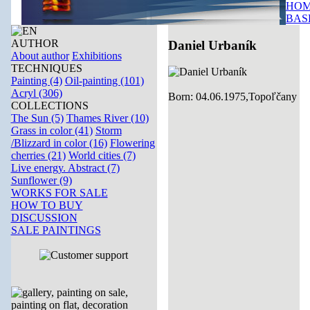
HOM
BAS
AUTHOR
Daniel Urbaník
About author
Exhibitions
TECHNIQUES
Painting (4)
Oil-painting (101)
Acryl (306)
Born: 04.06.1975,Topoľčany
COLLECTIONS
The Sun (5)
Thames River (10)
Grass in color (41)
Storm
/Blizzard in color (16)
Flowering
cherries (21)
World cities (7)
Live energy. Abstract (7)
Sunflower (9)
WORKS FOR SALE
HOW TO BUY
DISCUSSION
SALE PAINTINGS