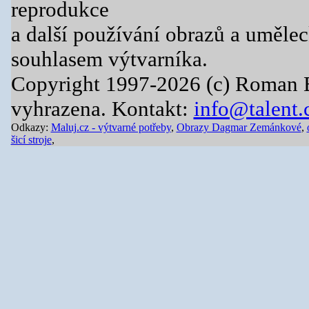
reprodukce
a další používání obrazů a uměle
souhlasem výtvarníka.
Copyright 1997-2026 (c) Roman 
vyhrazena. Kontakt:
info@talent.
Odkazy:
Maluj.cz - výtvarné potřeby
,
Obrazy Dagmar Zemánkové
,
šicí stroje
,