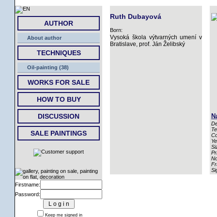
HOME
Ruth Dubayová
AUTHOR
Born:
Vysoká škola výtvarných umení v
About author
Bratislave, prof. Ján Želibský
TECHNIQUES
Oil-painting (38)
WORKS FOR SALE
HOW TO BUY
DISCUSSION
N
De
Te
SALE PAINTINGS
Co
Ye
Si
Pr
No
Fr
Si
Firstname:
Password:
Keep me signed in