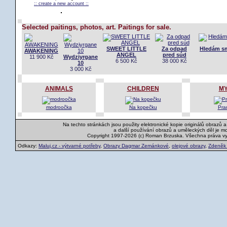
:: create a new account ::
Selected paitings, photos, art. Paitings for sale.
SWEET LITTLE
Za odpad
Hledám sm
AWAKENING
ANGEL
pred súd
11 900 Kč
Wydziyrgane
6 500 Kč
38 000 Kč
10
3 000 Kč
ANIMALS
CHILDREN
MY
modroočka
Na kopečku
Pra
Na techto stránkách jsou použity elektronické kopie originálů obrazů 
a další používání obrazů a uměleckých děl je m
Copyright 1997-2026 (c) Roman Brzuska. Všechna práva v
Odkazy:
Maluj.cz - výtvarné potřeby
,
Obrazy Dagmar Zemánkové
,
olejové obrazy
,
Zdeněk K