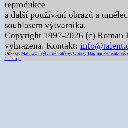
reprodukce
a další používání obrazů a uměle
souhlasem výtvarníka.
Copyright 1997-2026 (c) Roman 
vyhrazena. Kontakt:
info@talent.
Odkazy:
Maluj.cz - výtvarné potřeby
,
Obrazy Dagmar Zemánkové
,
šicí stroje
,