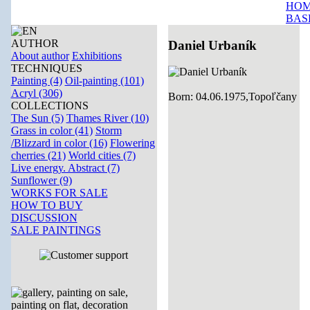
HOM
BAS
AUTHOR
Daniel Urbaník
About author
Exhibitions
TECHNIQUES
Painting (4)
Oil-painting (101)
Acryl (306)
Born: 04.06.1975,Topoľčany
COLLECTIONS
The Sun (5)
Thames River (10)
Grass in color (41)
Storm
/Blizzard in color (16)
Flowering
cherries (21)
World cities (7)
Live energy. Abstract (7)
Sunflower (9)
WORKS FOR SALE
HOW TO BUY
DISCUSSION
SALE PAINTINGS