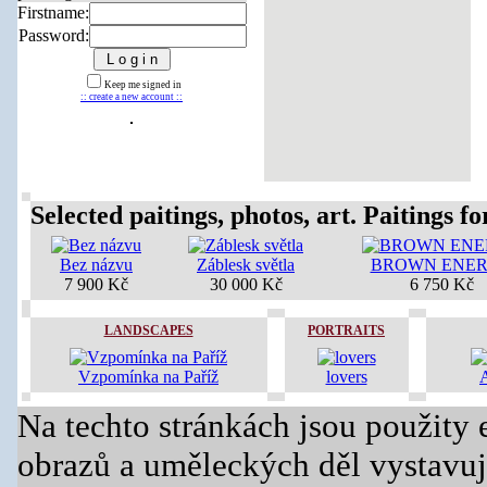
Firstname:
Password:
Keep me signed in
:: create a new account ::
Selected paitings, photos, art. Paitings for
Bez názvu
Záblesk světla
BROWN ENE
7 900 Kč
30 000 Kč
6 750 Kč
LANDSCAPES
PORTRAITS
Vzpomínka na Paříž
lovers
Na techto stránkách jsou použity 
obrazů a uměleckých děl vystavuj