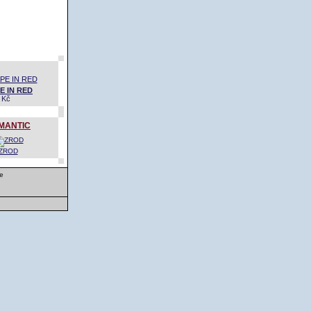
 IN RED
 Kč
MANTIC
ZROD
e