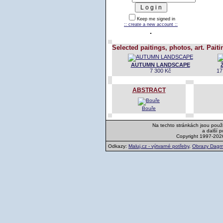
Keep me signed in
:: create a new account ::
Selected paitings, photos, art. Paiti
AUTUMN LANDSCAPE
7 300 Kč
17
ABSTRACT
Bouře
Na techto stránkách jsou použi
a další 
Copyright 1997-202
Odkazy:
Maluj.cz - výtvarné potřeby
,
Obrazy Dagm