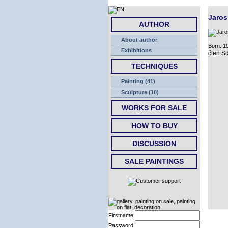
Jaros
AUTHOR
About author
Born: 1
Exhibitions
člen S
TECHNIQUES
Painting (41)
Sculpture (10)
WORKS FOR SALE
HOW TO BUY
DISCUSSION
SALE PAINTINGS
Firstname:
Password: