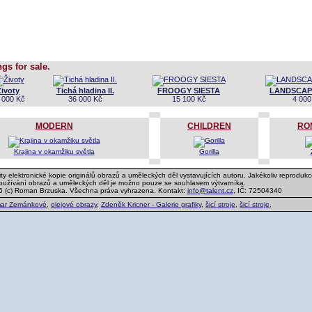
ngs for sale.
Životy
Tichá hladina II.
FROOGY SIESTA
LANDSCAPE
 000 Kč
36 000 Kč
15 100 Kč
4 000
MODERN
CHILDREN
RO
Krajina v okamžiku světla
Gorilla
ty elektronické kopie originálů obrazů a uměleckých děl vystavujících autoru. Jakékoliv reprodukc
používání obrazů a uměleckých děl je možno pouze se souhlasem výtvarníka.
6 (c) Roman Brzuska. Všechna práva vyhrazena. Kontakt:
info@talent.cz
, IČ: 72504340
ar Zemánkové
,
olejové obrazy
,
Zdeněk Kricner - Galerie grafiky
,
šicí stroje
,
šicí stroje
,