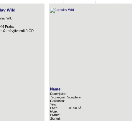
HOMEPAGE
|
AUTHORS
|
LOGIN
|
CONTACT
|
BASKET
lav Wild
946 Praha
družení výtvarníků ČR
Name:
Description:
Technique:
Sculpture
Collection:
Year:
Price:
10 000 Kč
Note:
Frame:
Signed: