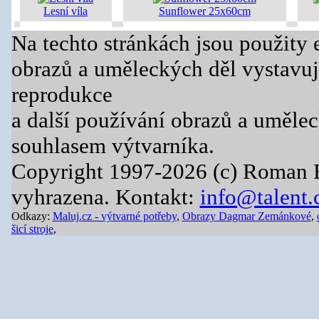
Lesní víla
Sunflower 25x60cm
Na techto stránkách jsou použity 
obrazů a uměleckých děl vystavuj
reprodukce
a další používání obrazů a uměle
souhlasem výtvarníka.
Copyright 1997-2026 (c) Roman 
vyhrazena. Kontakt:
info@talent.
Odkazy:
Maluj.cz - výtvarné potřeby
,
Obrazy Dagmar Zemánkové
,
šicí stroje
,