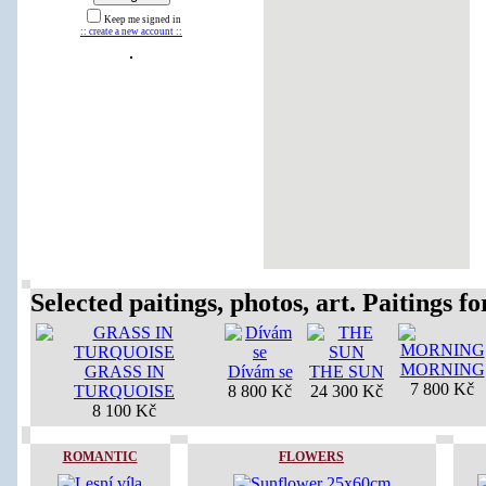
Keep me signed in
:: create a new account ::
Selected paitings, photos, art. Paitings for
MORNING
GRASS IN
Dívám se
THE SUN
7 800 Kč
TURQUOISE
8 800 Kč
24 300 Kč
8 100 Kč
ROMANTIC
FLOWERS