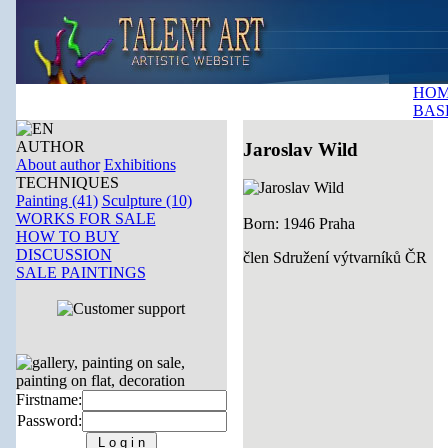
HOM
BAS
AUTHOR
Jaroslav Wild
About author
Exhibitions
TECHNIQUES
Painting (41)
Sculpture (10)
WORKS FOR SALE
Born: 1946 Praha
HOW TO BUY
DISCUSSION
člen Sdružení výtvarníků ČR
SALE PAINTINGS
Firstname:
Password: