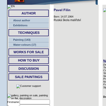
HOME
Pavel Filin
AUTHOR
Born: 14.07.1964
Ruská škola maliřství
About author
Exhibitions
TECHNIQUES
Painting (143)
Water-colours (17)
WORKS FOR SALE
HOW TO BUY
N
De
Te
DISCUSSION
Co
Ye
Si
SALE PAINTINGS
Pr
No
Fr
Si
Do
Firstname: