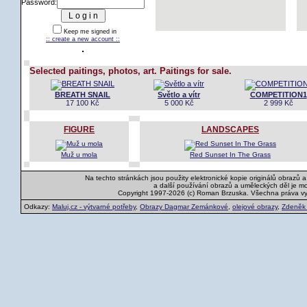
Password:
Keep me signed in
:: create a new account ::
Selected paitings, photos, art. Paitings for sale.
BREATH SNAIL
Světlo a vítr
COMPETITION1
17 100 Kč
5 000 Kč
2 999 Kč
FIGURE
LANDSCAPES
Muž u mola
Red Sunset In The Grass
Na techto stránkách jsou použity elektronické kopie originálů obrazů 
a další používání obrazů a uměleckých děl je m
Copyright 1997-2026 (c) Roman Brzuska. Všechna práva v
Odkazy:
Maluj.cz - výtvarné potřeby
,
Obrazy Dagmar Zemánkové
,
olejové obrazy
,
Zdeněk K