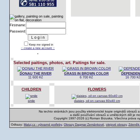
Firstname:
Password:
Keep me signed in
:: create a new account ::
Selected paitings, photos, art. Paitings for sale.
DONAU THE RIVER
GRASS IN BROWN COLOR
DEPENDEN
11 600 Kč
6 700 Kč
16 700 K
CHILDREN
FLOWERS
smile
daisies, oil on canvas 60x40 cm
Na techto stránkách jsou použity elektronické kopie originálů obrazů 
a další používání obrazů a uměleckých děl je m
Copyright 1997-2026 (c) Roman Brzuska. Všechna práva v
Odkazy:
Maluj.cz - výtvarné potřeby
,
Obrazy Dagmar Zemánkové
,
olejové obrazy
,
Zdeněk K