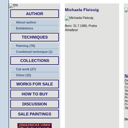
HOME
Michaela Fleissig
AUTHOR
About author
Born: 31.7.1980, Praha
Exhibitions
Amateur
TECHNIQUES
Painting (76)
Combined technique (1)
COLLECTIONS
Cat work (27)
Other (32)
N
De
WORKS FOR SALE
Te
Co
Ye
HOW TO BUY
Si
Pr
No
DISCUSSION
Fr
Si
SALE PAINTINGS
Do