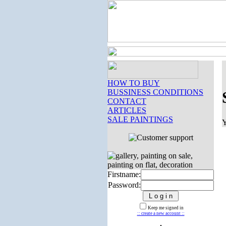
HOW TO BUY
BUSSINESS CONDITIONS
CONTACT
ARTICLES
SALE PAINTINGS
Y
Firstname:
Password:
Keep me signed in
:: create a new account ::