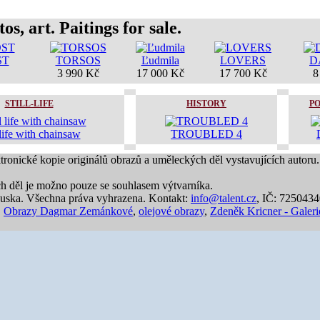
os, art. Paitings for sale.
ST
TORSOS
Ľudmila
LOVERS
D
3 990 Kč
17 000 Kč
17 700 Kč
8
STILL-LIFE
HISTORY
P
 life with chainsaw
TROUBLED 4
ktronické kopie originálů obrazů a uměleckých děl vystavujících autoru.
ch děl je možno pouze se souhlasem výtvarníka.
uska. Všechna práva vyhrazena. Kontakt:
info@talent.cz
, IČ: 725043
,
Obrazy Dagmar Zemánkové
,
olejové obrazy
,
Zdeněk Kricner - Galeri