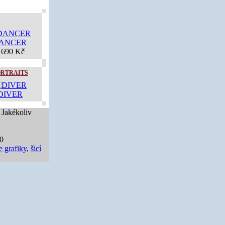
ANCER
 690 Kč
ORTRAITS
DIVER
 Jakékoliv
40
e grafiky
,
šicí