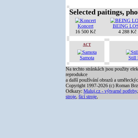
Selected paitings, phot
Koncert
BEING LO
16 500 Kč
4 288 Kč
ACT
Samota
Still
Na techto stránkách jsou použity ele
reprodukce
a další používání obrazů a umělecký
Copyright 1997-2026 (c) Roman Brz
Odkazy:
Maluj.cz - výtvarné potřeby
stroje
,
šicí stroje
,