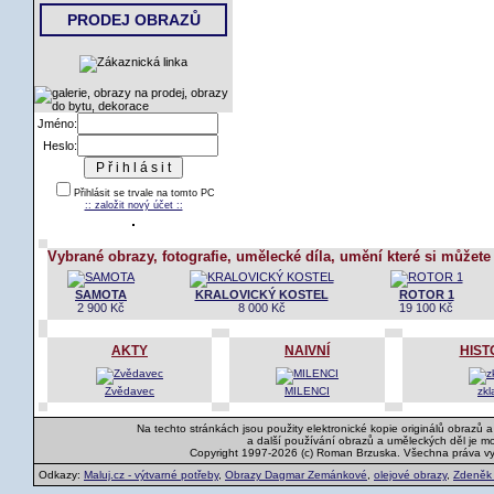
PRODEJ OBRAZŮ
Jméno:
Heslo:
Přihlásit se trvale na tomto PC
:: založit nový účet ::
Vybrané obrazy, fotografie, umělecké díla, umění které si můžete
SAMOTA
KRALOVICKÝ KOSTEL
ROTOR 1
2 900 Kč
8 000 Kč
19 100 Kč
AKTY
NAIVNÍ
HIST
Zvědavec
MILENCI
zk
Na techto stránkách jsou použity elektronické kopie originálů obrazů 
a další používání obrazů a uměleckých děl je m
Copyright 1997-2026 (c) Roman Brzuska. Všechna práva v
Odkazy:
Maluj.cz - výtvarné potřeby
,
Obrazy Dagmar Zemánkové
,
olejové obrazy
,
Zdeněk K