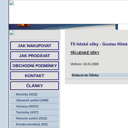
ÚVOD
Tři lidské věky - Gustav Klimt
JAK NAKUPOVAT
TŘI LIDSKÉ VĚKY
JAK PRODÁVAT
Vloženo: 16.01.2008
OBCHODNÍ PODMÍNKY
KONTAKT
Diskuse ke článku
ČLÁNKY
Novinky (0/22)
Výtvarné umění (0/68)
Výstavy (0/247)
Techniky (0/27)
Historie umění (0/22)
Kresba komiksů (0/2)