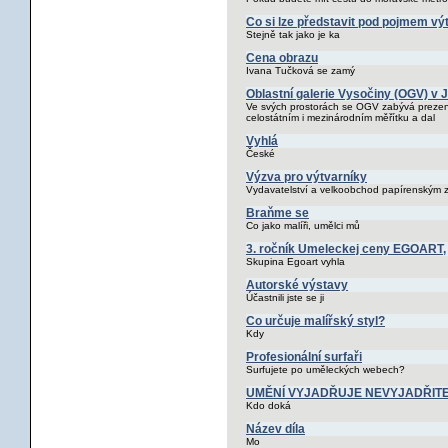
Co si lze představit pod pojmem v
Stejně tak jako je ka
Cena obrazu
Ivana Tučková se zamý
Oblastní galerie Vysočiny (OGV) v J
Ve svých prostorách se OGV zabývá prezent
celostátním i mezinárodním měřítku a dal
Vyhlá
České
Výzva pro výtvarníky
Vydavatelství a velkoobchod papírenským 
Braňme se
Co jako malíři, umělci mů
3. ročník Umeleckej ceny EGOART,
Skupina Egoart vyhla
Autorské výstavy
Účastnili jste se ji
Co určuje malířský styl?
Kdy
Profesionální surfaři
Surfujete po uměleckých webech?
UMĚNÍ VYJADŘUJE NEVYJADŘIT
Kdo doká
Název díla
Mo