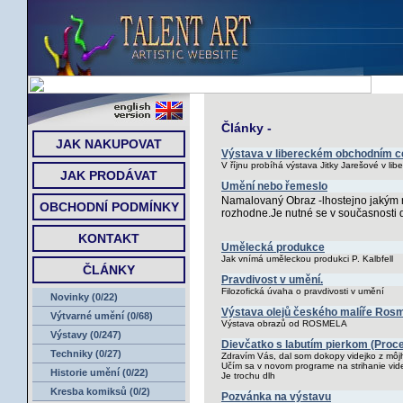
ÚVOD
Články -
JAK NAKUPOVAT
Výstava v libereckém obchodním c
V říjnu probíhá výstava Jitky Jarešové v l
JAK PRODÁVAT
Umění nebo řemeslo
Namalovaný Obraz -lhostejno jakým ma
OBCHODNÍ PODMÍNKY
rozhodne.Je nutné se v současnosti 
KONTAKT
Umělecká produkce
Jak vnímá uměleckou produkci P. Kalbfell
ČLÁNKY
Pravdivost v umění.
Filozofická úvaha o pravdivosti v umění
Novinky (0/22)
Výstava olejů českého malíře Ros
Výtvarné umění (0/68)
Výstava obrazů od ROSMELA
Výstavy (0/247)
Dievčatko s labutím pierkom (Proce
Techniky (0/27)
Zdravím Vás, dal som dokopy videjko z môjh
Učím sa v novom programe na strihanie videí 
Historie umění (0/22)
Je trochu dlh
Kresba komiksů (0/2)
Pozvánka na výstavu