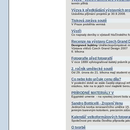
termín přihlá
Výzva k předkládání výstavních proj
Uzávěrka přjímání projektů je 30.9.2008.
Tisková zpráva soutě
V Praze proběhla vernisá
Výstři
Co napsaly deníky o výstavě hlučínského f
Recenze na výstavu Czech Grand
Designové bubliny
Uměleckoprůmyslové m
Výstava vítězů Czech Grand Design 2007
6. března
Fotografie před fotografií
V roce 1889 vyfotografoval italský právník p
2. ročník umělecké soutě
Od 29. února do 21. března mají studenti 
Co nebo kdo určuje cenu díla?
V poslední době se stále častěji objevují 
otázkou, kde na to jejich noví majitelé berou
PRÍRODNÉ MATERIÁLY V
Egyptské umenie - na vysokej úrovni bola 
Sandro Botticelli - Zrození Venu
Jedinečná tvorba renesančního umělce 15. s
jemným barevným koloritem, precizním zdůr
Kalendář velkoformátových fotograf
Společnost pro studia člověka připravila jak
O tvorbě