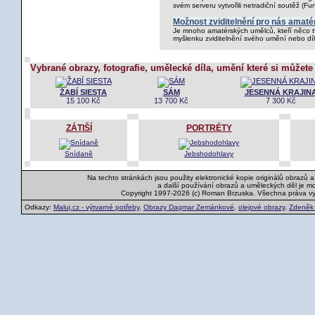
svém serveru vytvořili netradiční soutěž (Fu
Možnost zviditelnění pro nás amatér
Je mnoho amatérských umělců, kteří něco tvo
myšlenku zviditelnění svého umění nebo díl
Vybrané obrazy, fotografie, umělecké díla, umění které si můžete
ŽABÍ SIESTA
SÁM
JESENNÁ KRAJIN
15 100 Kč
13 700 Kč
7 300 Kč
ZÁTIŠÍ
PORTRÉTY
Snídaně
Jebshodohlavy
Na techto stránkách jsou použity elektronické kopie originálů obrazů 
a další používání obrazů a uměleckých děl je m
Copyright 1997-2026 (c) Roman Brzuska. Všechna práva v
Odkazy:
Maluj.cz - výtvarné potřeby
,
Obrazy Dagmar Zemánkové
,
olejové obrazy
,
Zdeněk K