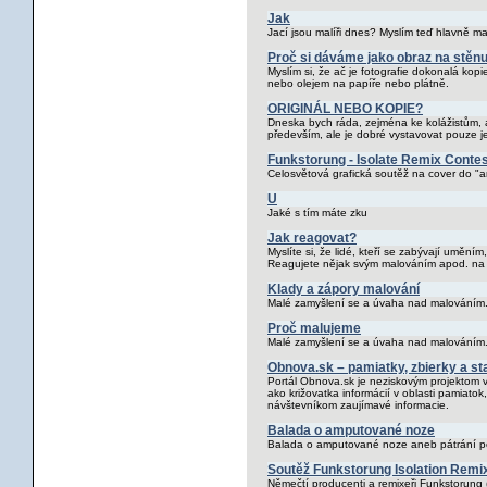
Jak
Jací jsou malíři dnes? Myslím teď hlavně mal
Proč si dáváme jako obraz na stěnu
Myslím si, že ač je fotografie dokonalá kopi
nebo olejem na papíře nebo plátně.
ORIGINÁL NEBO KOPIE?
Dneska bych ráda, zejména ke kolážistům, a
především, ale je dobré vystavovat pouze je
Funkstorung - Isolate Remix Conte
Celosvětová grafická soutěž na cover do "ar
U
Jaké s tím máte zku
Jak reagovat?
Myslíte si, že lidé, kteří se zabývají uměním
Reagujete nějak svým malováním apod. na 
Klady a zápory malování
Malé zamyšlení se a úvaha nad malováním
Proč malujeme
Malé zamyšlení se a úvaha nad malováním
Obnova.sk – pamiatky, zbierky a sta
Portál Obnova.sk je neziskovým projektom v
ako križovatka informácií v oblasti pamiatok
návštevníkom zaujímavé informacie.
Balada o amputované noze
Balada o amputované noze aneb pátrání p
Soutěž Funkstorung Isolation Remi
Němečtí producenti a remixeři Funkstorung (