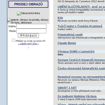
Od 21.listopadu do 7.prosince 2012 denně 
PRODEJ OBRAZŮ
UMĚNÍ SLUČITELNOSTI - proč se 
K čemu je dobrá kompatibilita neomezené s
motivu při tradiční malbě
Kdy
Recenze na knihu textů Anny Fárové
Tvůrčí pobyt v Českém Krumlově
Jméno:
Institut umění
Heslo:
Fotografická soutě
rádi bychom vás informovali o fotografické 
Přihlásit se trvale na tomto PC
Claude Monet
:: založit nový účet ::
Výstava SUMS v Letovicích
Sdru
Seznam českých fotografů jmenovan
Tento seznam není a není v mých silách aby 
Česko-slovenská fotografická sout
Negativní recenze na retrospektivn
Recenze na výstavu Michala Rittsteina Vlhk
skutečnosti v
SMART 3 ART
Dovolujeme si Vám představit nové sdru
Za toulkami hlubinou Václava
V úterý 5.srpna 2008 byla slavnostní vernis
Výzva - Veletrh umění pro výtvarní