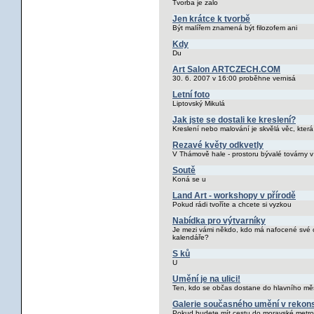
Tvorba je zalo
Jen krátce k tvorbě
Být malířem znamená být filozofem ani
Kdy
Du
Art Salon ARTCZECH.COM
30. 6. 2007 v 16:00 proběhne vernisá
Letní foto
Liptovský Mikulá
Jak jste se dostali ke kreslení?
Kreslení nebo malování je skvělá věc, která
Rezavé květy odkvetly
V Thámově hale - prostoru bývalé továrny v
Soutě
Koná se u
Land Art - workshopy v přírodě
Pokud rádi tvoříte a chcete si vyzkou
Nabídka pro výtvarníky
Je mezi vámi někdo, kdo má nafocené své ob
kalendáře?
S ků
U
Umění je na ulici!
Ten, kdo se občas dostane do hlavního mě
Galerie současného umění v rekons
Pokud budete mít cestu do moravské metropo