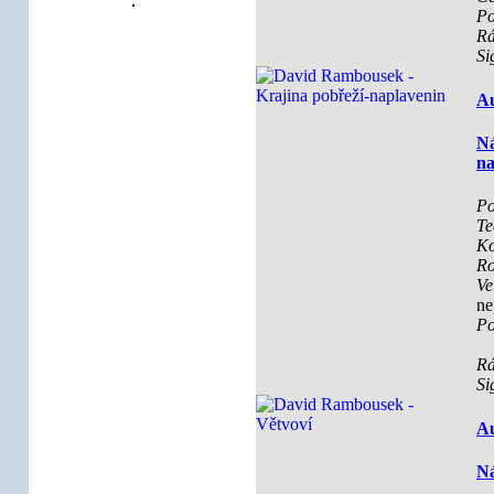
Po
R
Si
Au
Ná
na
Po
Te
Ko
Ro
Ve
ne
Po
R
Si
Au
Ná