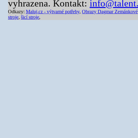
vyhrazena. Kontakt:
info@talent
Odkazy:
Maluj.cz - výtvarné potřeby
,
Obrazy Dagmar Zemánkové
stroje
,
šicí stroje
,