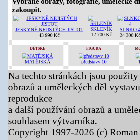
Vybrané obrazy, fotografie, umělecké dí
zakoupit.
SKLENÍK
JESKYNĚ NEJISTÝCH JISTOT
SLNKO 
12 700 Kč
43 990 Kč
24 300 K
DĚTSKÉ
FIGURA
M
MATĚJSKÁ
představy 10
Na techto stránkách jsou použity
obrazů a uměleckých děl vystavuj
reprodukce
a další používání obrazů a uměl
souhlasem výtvarníka.
Copyright 1997-2026 (c) Roman 