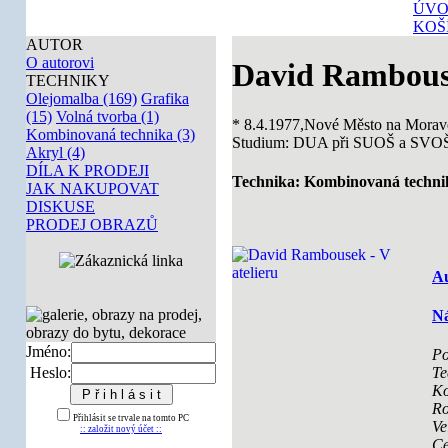
ÚVO
KOŠ
AUTOR
O autorovi
David Rambou
TECHNIKY
Olejomalba (169)
Grafika
(15)
Volná tvorba (1)
* 8.4.1977,Nové Město na Morav
Kombinovaná technika (3)
Studium: DUA při SUOŠ a SVOŠ 
Akryl (4)
DÍLA K PRODEJI
Technika: Kombinovaná techni
JAK NAKUPOVAT
DISKUSE
PRODEJ OBRAZŮ
Au
Ná
Jméno:
Po
Heslo:
Te
Ko
Ro
Přihlásit se trvale na tomto PC
Ve
:: založit nový účet ::
Ce