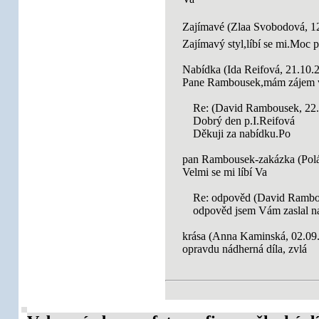
Zajímavé (Zlaa Svobodová, 1
Zajímavý styl,líbí se mi.Moc 
Nabídka (Ida Reifová, 21.10.
Pane Rambousek,mám zájem v
Re: (David Rambousek, 22.
Dobrý den p.I.Reifová
Děkuji za nabídku.Po
pan Rambousek-zakázka (Polá
Velmi se mi líbí Va
Re: odpověd (David Rambo
odpověd jsem Vám zaslal n
krása (Anna Kaminská, 02.09
opravdu nádherná díla, zvlá