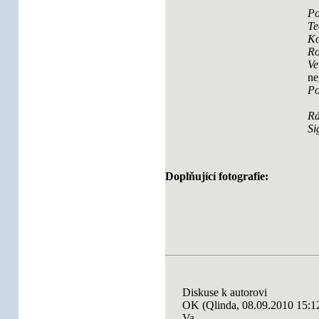
Po
Te
Ko
Ro
Ve
ne
Po
R
Si
Doplňující fotografie:
Diskuse k autorovi
OK (Qlinda, 08.09.2010 15:1
Va