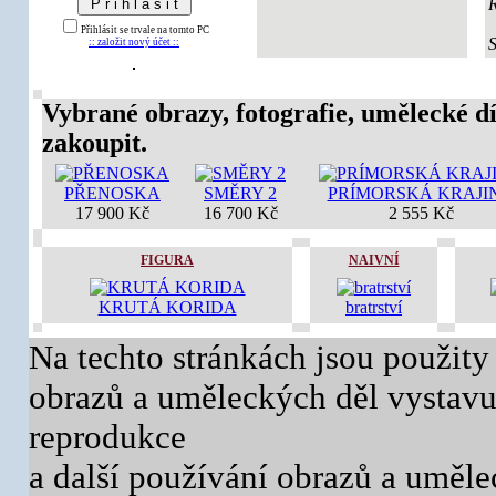
Přihlásit se trvale na tomto PC
:: založit nový účet ::
Vybrané obrazy, fotografie, umělecké dí
zakoupit.
PŘENOSKA
SMĚRY 2
PRÍMORSKÁ KRAJI
17 900 Kč
16 700 Kč
2 555 Kč
FIGURA
NAIVNÍ
KRUTÁ KORIDA
bratrství
Na techto stránkách jsou použity
obrazů a uměleckých děl vystavuj
reprodukce
a další používání obrazů a uměl