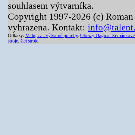
souhlasem výtvarníka.
Copyright 1997-2026 (c) Roman 
vyhrazena. Kontakt:
info@talent
Odkazy:
Maluj.cz - výtvarné potřeby
,
Obrazy Dagmar Zemánkové
stroje
,
šicí stroje
,