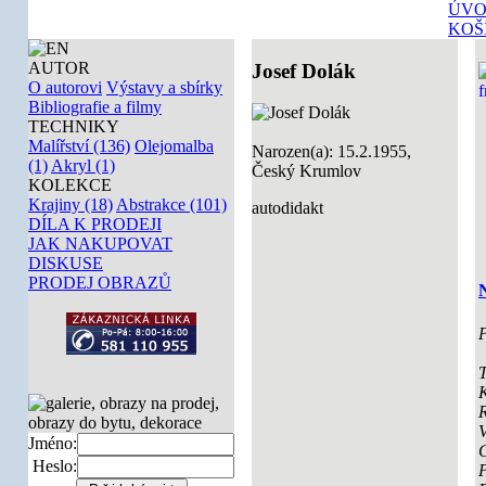
ÚVO
KOŠ
AUTOR
Josef Dolák
O autorovi
Výstavy a sbírky
Bibliografie a filmy
TECHNIKY
Malířství (136)
Olejomalba
Narozen(a): 15.2.1955,
(1)
Akryl (1)
Český Krumlov
KOLEKCE
Krajiny (18)
Abstrakce (101)
autodidakt
DÍLA K PRODEJI
JAK NAKUPOVAT
DISKUSE
PRODEJ OBRAZŮ
N
P
T
K
V
Jméno:
Heslo: