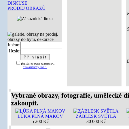
DISKUSE
PRODEJ OBRAZŮ
Jméno:
Heslo:
D
Přihlásit se trvale na tomto PC
:: založit nový účet ::
Vybrané obrazy, fotografie, umělecké dí
zakoupit.
LÚKA PLNÁ MAKOV
ZÁBLESK SVĚTLA
5 200 Kč
30 000 Kč