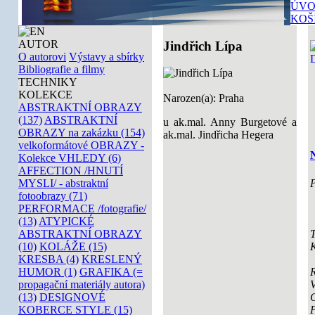
ÚVO
KOŠ
AUTOR
Jindřich Lípa
O autorovi
Výstavy a sbírky
Bibliografie a filmy
TECHNIKY
KOLEKCE
Narozen(a): Praha
ABSTRAKTNÍ OBRAZY
(137)
ABSTRAKTNÍ
u ak.mal. Anny Burgetové a
OBRAZY na zakázku (154)
ak.mal. Jindřicha Hegera
velkoformátové OBRAZY -
Kolekce VHLEDY (6)
AFFECTION /HNUTÍ
P
MYSLI/ - abstraktní
fotoobrazy (71)
PERFORMACE /fotografie/
(13)
ATYPICKÉ
T
ABSTRAKTNÍ OBRAZY
K
(10)
KOLÁŽE (15)
KRESBA (4)
KRESLENÝ
HUMOR (1)
GRAFIKA (=
V
propagační materiály autora)
(13)
DESIGNOVÉ
KOBERCE STYLE (15)