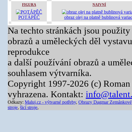
FIGURA
NAIVNÍ
POTÁPĚČ
obraz olej na platně bublinová varia
Na techto stránkách jsou použity
obrazů a uměleckých děl vystavuj
reprodukce
a další používání obrazů a uměl
souhlasem výtvarníka.
Copyright 1997-2026 (c) Roman 
vyhrazena. Kontakt:
info@talent
Odkazy:
Maluj.cz - výtvarné potřeby
,
Obrazy Dagmar Zemánkové
stroje
,
šicí stroje
,