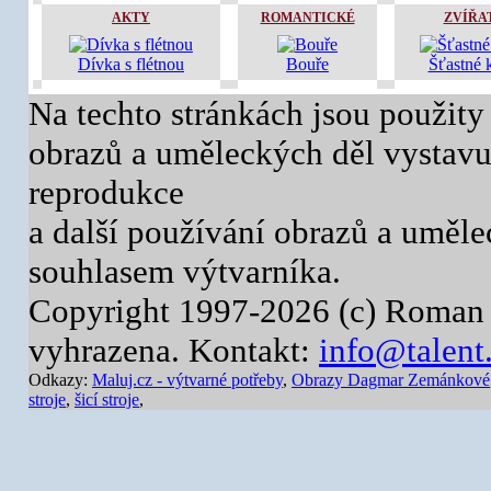
AKTY
ROMANTICKÉ
ZVÍŘA
Dívka s flétnou
Bouře
Šťastné 
Na techto stránkách jsou použity
obrazů a uměleckých děl vystavuj
reprodukce
a další používání obrazů a uměl
souhlasem výtvarníka.
Copyright 1997-2026 (c) Roman 
vyhrazena. Kontakt:
info@talent
Odkazy:
Maluj.cz - výtvarné potřeby
,
Obrazy Dagmar Zemánkové
stroje
,
šicí stroje
,