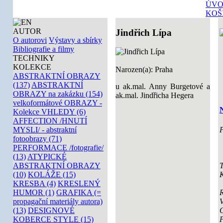
ÚVO
KOŠ
AUTOR
Jindřich Lípa
O autorovi
Výstavy a sbírky
Bibliografie a filmy
TECHNIKY
KOLEKCE
Narozen(a): Praha
ABSTRAKTNÍ OBRAZY
(137)
ABSTRAKTNÍ
u ak.mal. Anny Burgetové a
OBRAZY na zakázku (154)
ak.mal. Jindřicha Hegera
velkoformátové OBRAZY -
Kolekce VHLEDY (6)
AFFECTION /HNUTÍ
P
MYSLI/ - abstraktní
fotoobrazy (71)
PERFORMACE /fotografie/
(13)
ATYPICKÉ
T
ABSTRAKTNÍ OBRAZY
K
(10)
KOLÁŽE (15)
KRESBA (4)
KRESLENÝ
HUMOR (1)
GRAFIKA (=
V
propagační materiály autora)
(13)
DESIGNOVÉ
KOBERCE STYLE (15)