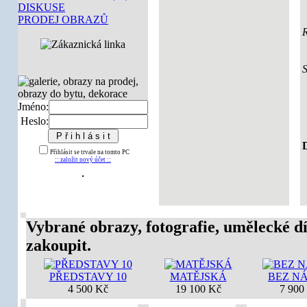
DISKUSE
PRODEJ OBRAZŮ
Jméno:
Heslo:
D
Přihlásit se trvale na tomto PC
:: založit nový účet ::
Vybrané obrazy, fotografie, umělecké dí
zakoupit.
PŘEDSTAVY 10
MATĚJSKÁ
BEZ N
4 500 Kč
19 100 Kč
7 900