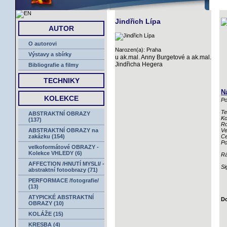
ÚVOD
Jindřich Lípa
AUTOR
O autorovi
Narozen(a): Praha
Výstavy a sbírky
u ak.mal. Anny Burgetové a ak.mal.
Jindřicha Hegera
Bibliografie a filmy
TECHNIKY
N
KOLEKCE
Po
Te
ABSTRAKTNÍ OBRAZY
Ko
(137)
Ro
ABSTRAKTNÍ OBRAZY na
Ve
zakázku (154)
Ce
Po
velkoformátové OBRAZY -
Kolekce VHLEDY (6)
R
AFFECTION /HNUTÍ MYSLI/ -
Si
abstraktní fotoobrazy (71)
PERFORMACE /fotografie/
(13)
ATYPICKÉ ABSTRAKTNÍ
Do
OBRAZY (10)
KOLÁŽE (15)
KRESBA (4)