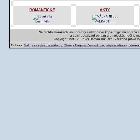
ROMANTICKÉ
AKTY
Lesní víla
VÁLKA JE . . .
Na techto stránkách jsou použity elektronické kopie originálů obrazů 
a další používání obrazů a uměleckých děl je m
Copyright 1997-2026 (c) Roman Brzuska. Všechna práva v
Odkazy:
Maluj.cz - výtvarné potřeby
,
Obrazy Dagmar Zemánkové
,
olejové obrazy
,
Zdeněk K