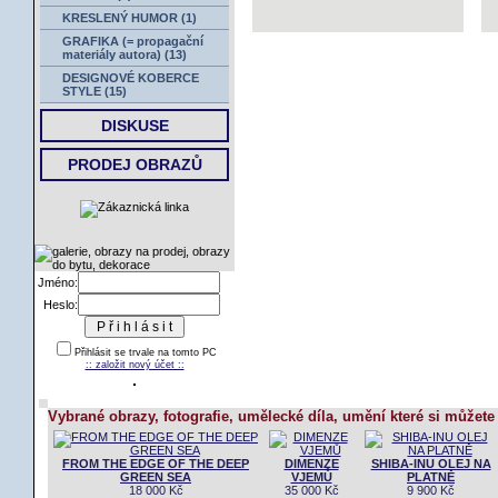
KRESLENÝ HUMOR (1)
GRAFIKA (= propagační
materiály autora) (13)
DESIGNOVÉ KOBERCE
STYLE (15)
DISKUSE
PRODEJ OBRAZŮ
Jméno:
Heslo:
Přihlásit se trvale na tomto PC
:: založit nový účet ::
Vybrané obrazy, fotografie, umělecké díla, umění které si můžete
FROM THE EDGE OF THE DEEP
DIMENZE
SHIBA-INU OLEJ NA
GREEN SEA
VJEMŮ
PLATNĚ
18 000 Kč
35 000 Kč
9 900 Kč