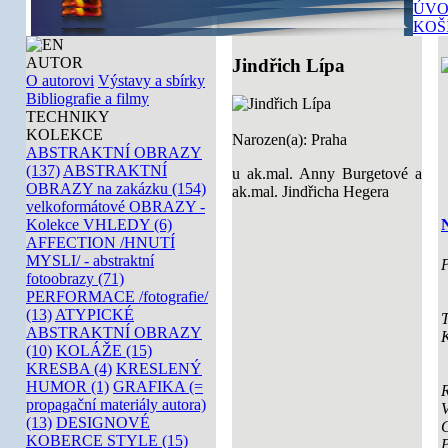
ÚVO
KOŠ
AUTOR
Jindřich Lípa
O autorovi
Výstavy a sbírky
Bibliografie a filmy
TECHNIKY
KOLEKCE
Narozen(a): Praha
ABSTRAKTNÍ OBRAZY
(137)
ABSTRAKTNÍ
u ak.mal. Anny Burgetové a
OBRAZY na zakázku (154)
ak.mal. Jindřicha Hegera
velkoformátové OBRAZY -
Kolekce VHLEDY (6)
N
AFFECTION /HNUTÍ
MYSLI/ - abstraktní
P
fotoobrazy (71)
PERFORMACE /fotografie/
(13)
ATYPICKÉ
T
ABSTRAKTNÍ OBRAZY
K
(10)
KOLÁŽE (15)
KRESBA (4)
KRESLENÝ
HUMOR (1)
GRAFIKA (=
propagační materiály autora)
V
(13)
DESIGNOVÉ
KOBERCE STYLE (15)