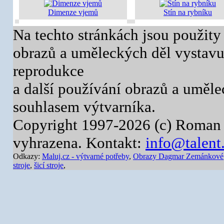
Dimenze vjemů
Stín na rybníku
Na techto stránkách jsou použity
obrazů a uměleckých děl vystavuj
reprodukce
a další používání obrazů a uměl
souhlasem výtvarníka.
Copyright 1997-2026 (c) Roman 
vyhrazena. Kontakt:
info@talent
Odkazy:
Maluj.cz - výtvarné potřeby
,
Obrazy Dagmar Zemánkové
stroje
,
šicí stroje
,