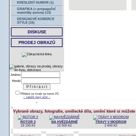
KRESLENÝ HUMOR (1)
GRAFIKA (= propagační
materiály autora) (13)
DESIGNOVÉ KOBERCE
STYLE (15)
DISKUSE
PRODEJ OBRAZŮ
Jméno:
Heslo:
Přihlásit se trvale na tomto PC
:: založit nový účet ::
Vybrané obrazy, fotografie, umělecké díla, umění které si můžete
ROTOR 3
NA HVĚZDÁRNĚ
TRÁVY V MODROM
19 100 Kč
16 500 Kč
2 600 Kč