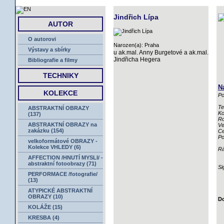
ÚVOD
Jindřich Lípa
AUTOR
O autorovi
Narozen(a): Praha
Výstavy a sbírky
u ak.mal. Anny Burgetové a ak.mal.
Jindřicha Hegera
Bibliografie a filmy
TECHNIKY
N
KOLEKCE
Po
Te
ABSTRAKTNÍ OBRAZY
Ko
(137)
Ro
ABSTRAKTNÍ OBRAZY na
Ve
zakázku (154)
Ce
Po
velkoformátové OBRAZY -
Kolekce VHLEDY (6)
R
AFFECTION /HNUTÍ MYSLI/ -
abstraktní fotoobrazy (71)
Si
PERFORMACE /fotografie/
(13)
ATYPICKÉ ABSTRAKTNÍ
OBRAZY (10)
Do
KOLÁŽE (15)
KRESBA (4)