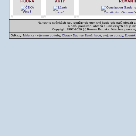
FIGURA
AKTY
ROMANT
ČEKÁ
Lázeň
Constitution Gardens 
Na techto stránkách jsou použity elektronické kopie originálů obrazů 
a další používání obrazů a uměleckých děl je m
Copyright 1997-2026 (c) Roman Brzuska. Všechna práva v
Odkazy:
Maluj.cz - výtvarné potřeby
,
Obrazy Dagmar Zemánkové
,
olejové obrazy
,
Zdeněk K