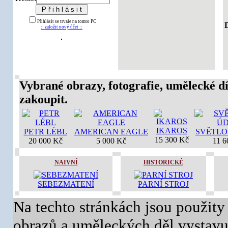
Přihlásit se trvale na tomto PC
D
:: založit nový účet ::
Vybrané obrazy, fotografie, umělecké dí
zakoupit.
IKAROS
PETR LÉBL
AMERICAN EAGLE
SVĚTLO
15 300 Kč
20 000 Kč
5 000 Kč
11 6
NAIVNÍ
HISTORICKÉ
SEBEZMATENÍ
PARNÍ STROJ
Na techto stránkách jsou použity
obrazů a uměleckých děl vystavuj