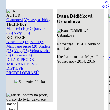
ÚVO
KOŠ
AUTOR
Ivana Dědičíková
O autorovi
Výstavy a sbírky
Urbánková
TECHNIKY
Malířství (16)
Olejomalba
(88)
Akryl (15)
KOLEKCE
Abstrakce (13)
Zátiší (7)
Narozen(a): 1976 Roudnice
Malované písně (20)
Andělé
nad Labem
(25)
Akty (25)
Volná tvorba
(9)
kubismus (4)
Kresba a malba MgA. Ildar
N
DÍLA K PRODEJI
Youssoupov 2014, 2016
JAK NAKUPOVAT
P
DISKUSE
PRODEJ OBRAZŮ
T
K
V
Jméno:
Heslo: