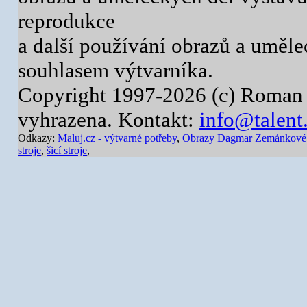
reprodukce
a další používání obrazů a uměl
souhlasem výtvarníka.
Copyright 1997-2026 (c) Roman 
vyhrazena. Kontakt:
info@talent
Odkazy:
Maluj.cz - výtvarné potřeby
,
Obrazy Dagmar Zemánkové
stroje
,
šicí stroje
,