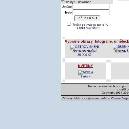
Jméno:
Heslo:
Přihlásit se trvale na tomto PC
:: založit nový účet ::
Vybrané obrazy, fotografie, uměleck
OSTROV SNĚNÍ
JESENNÁ
35 000 Kč
KVĚTINY
Slnko 4
Na techto stránkách jsou použi
a další 
Copyright 1997-202
Odkazy:
Maluj.cz - výtvarné potřeby
,
Obrazy Dagm