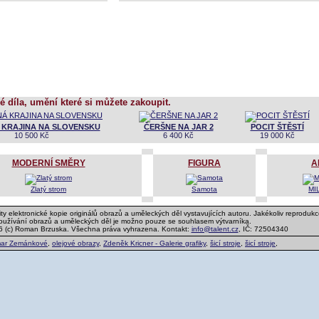
é díla, umění které si můžete zakoupit.
 KRAJINA NA SLOVENSKU
ČERŠNE NA JAR 2
POCIT ŠTĚSTÍ
10 500 Kč
6 400 Kč
19 000 Kč
MODERNÍ SMĚRY
FIGURA
A
Zlatý strom
Samota
MI
ty elektronické kopie originálů obrazů a uměleckých děl vystavujících autoru. Jakékoliv reprodukc
používání obrazů a uměleckých děl je možno pouze se souhlasem výtvarníka.
6 (c) Roman Brzuska. Všechna práva vyhrazena. Kontakt:
info@talent.cz
, IČ: 72504340
ar Zemánkové
,
olejové obrazy
,
Zdeněk Kricner - Galerie grafiky
,
šicí stroje
,
šicí stroje
,