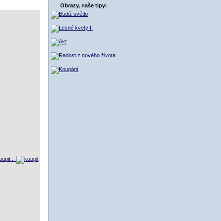
ŠÍK
Obrazy, naše tipy:
oupit ::