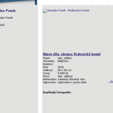
ÚVODNÍ STRANA
|
AUTOŘI
|
PŘIHLÁSIT
|
KONTAKT
|
KO
lav Frank
(a):
Název díla, obrazu: Kralovický kostel
Popis:
olej - plátno
Technika:
Malířství
Kolekce:
Rok:
2016
Velikost:
60 x 50 cm
Cena:
8 000 Kč
Pozn:
olej - plátrno
Rámováno:
zdobený dřevěný rám
:: k
Signováno:
signováno v pravo dole.
Doplňující fotografie: