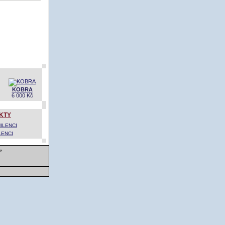
KOBRA
6 000 Kč
KTY
LENCI
e