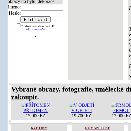
Jméno:
P
Heslo:
Přihlásit se trvale na tomto PC
T
:: založit nový účet ::
K
V
Vybrané obrazy, fotografie, umělecké dí
zakoupit.
PŘÍTOMEN
V OBJETÍ
FRMOL
15 900 Kč
19 700 Kč
12 900 K
KVĚTINY
ROMANTICKÉ