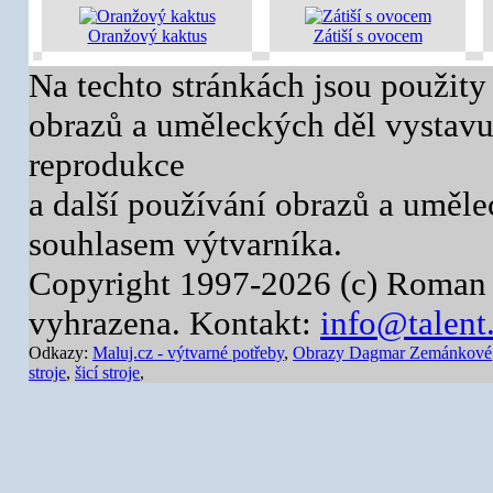
Oranžový kaktus
Zátiší s ovocem
Na techto stránkách jsou použity
obrazů a uměleckých děl vystavuj
reprodukce
a další používání obrazů a uměl
souhlasem výtvarníka.
Copyright 1997-2026 (c) Roman 
vyhrazena. Kontakt:
info@talent
Odkazy:
Maluj.cz - výtvarné potřeby
,
Obrazy Dagmar Zemánkové
stroje
,
šicí stroje
,