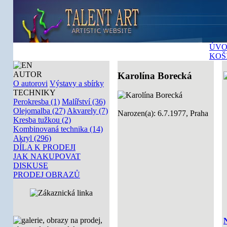
ÚVO
KOŠ
AUTOR
Karolína Borecká
O autorovi
Výstavy a sbírky
TECHNIKY
Perokresba (1)
Malířství (36)
Olejomalba (27)
Akvarely (7)
Narozen(a): 6.7.1977, Praha
Kresba tužkou (2)
Kombinovaná technika (14)
Akryl (296)
DÍLA K PRODEJI
JAK NAKUPOVAT
DISKUSE
PRODEJ OBRAZŮ
N