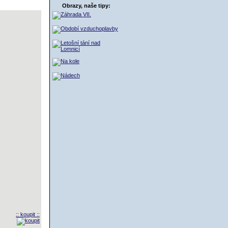
ŠÍK
Obrazy, naše tipy:
:: koupit ::