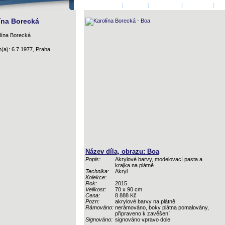
ÚVODNÍ STRANA
|
AUTOŘI
|
PŘIHLÁSIT
|
KONTAKT
|
KO
ína Borecká
(a): 6.7.1977, Praha
Název díla, obrazu: Boa
Popis:
Akrylové barvy, modelovací pasta a
krajka na plátně
Technika:
Akryl
Kolekce:
Rok:
2015
Velikost:
70 x 90 cm
Cena:
8 888 Kč
Pozn:
akrylové barvy na plátně
Rámováno:
nerámováno, boky plátna pomalovány,
připraveno k zavěšení
Signováno:
signováno vpravo dole