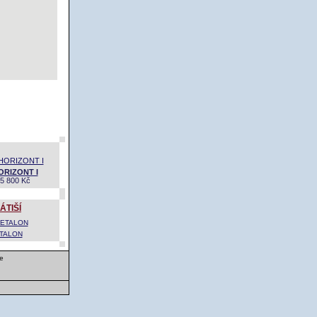
ORIZONT I
5 800 Kč
ÁTIŠÍ
TALON
e