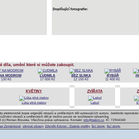
Doplňující fotografie:
é díla, umění které si můžete zakoupit.
 NA MODROM
ĽUDMILA
BEZ SLNKA
RYBÁŘ
H
 130 Kč
17 000 Kč
12 150 Kč
11 400 Kč
KVĚTINY
ZVÍŘATA
Z
Lúka plná makov
Labuť
E
ty elektronické kopie originálů obrazů a uměleckých děl vystavujících autoru. Jakékoliv reprodukc
používání obrazů a uměleckých děl je možno pouze se souhlasem výtvarníka.
6 (c) Roman Brzuska. Všechna práva vyhrazena. Kontakt:
info@talent.cz
, IČ: 72504340
ar Zemánkové
,
olejové obrazy
,
Zdeněk Kricner - Galerie grafiky
,
šicí stroje
,
šicí stroje
,