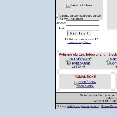
Jméno:
Heslo:
Přihlásit se trvale na tomto PC
:: založit nový účet ::
Vybrané obrazy, fotografie, uměleck
NA HVĚZDÁRNĚ
MAKY
16 500 Kč
6
ROMANTICKÉ
DECH ŠNEKA
Na techto stránkách jsou použi
a další 
Copyright 1997-202
Odkazy:
Maluj.cz - výtvarné potřeby
,
Obrazy Dagm