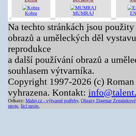
ZÁTIŠÍ
DUCHOVNÍ
NA
Kobra
MUMRAJ
E
Na techto stránkách jsou použity
obrazů a uměleckých děl vystavuj
reprodukce
a další používání obrazů a uměl
souhlasem výtvarníka.
Copyright 1997-2026 (c) Roman 
vyhrazena. Kontakt:
info@talent
Odkazy:
Maluj.cz - výtvarné potřeby
,
Obrazy Dagmar Zemánkové
stroje
,
šicí stroje
,