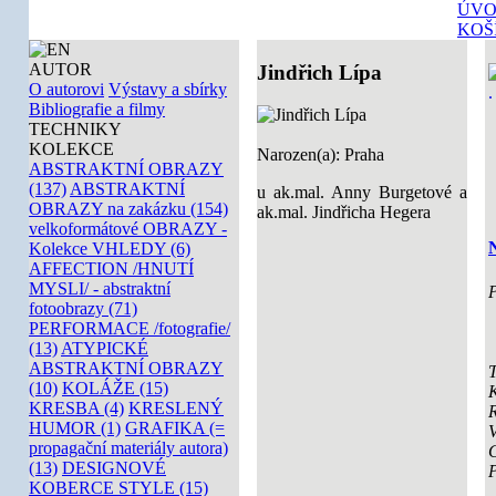
ÚVO
KOŠ
AUTOR
Jindřich Lípa
O autorovi
Výstavy a sbírky
Bibliografie a filmy
TECHNIKY
KOLEKCE
Narozen(a): Praha
ABSTRAKTNÍ OBRAZY
(137)
ABSTRAKTNÍ
u ak.mal. Anny Burgetové a
OBRAZY na zakázku (154)
ak.mal. Jindřicha Hegera
velkoformátové OBRAZY -
Kolekce VHLEDY (6)
AFFECTION /HNUTÍ
MYSLI/ - abstraktní
P
fotoobrazy (71)
PERFORMACE /fotografie/
(13)
ATYPICKÉ
ABSTRAKTNÍ OBRAZY
T
(10)
KOLÁŽE (15)
K
KRESBA (4)
KRESLENÝ
HUMOR (1)
GRAFIKA (=
V
propagační materiály autora)
(13)
DESIGNOVÉ
KOBERCE STYLE (15)