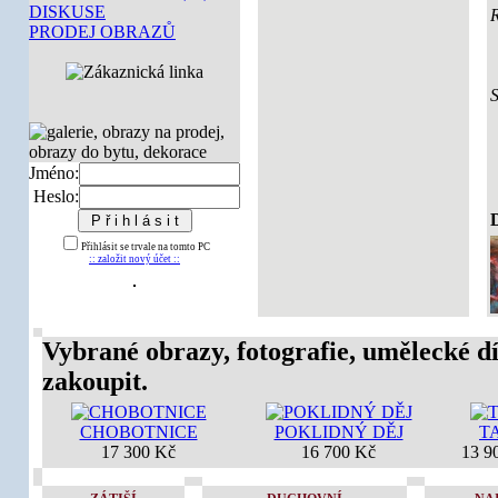
DISKUSE
PRODEJ OBRAZŮ
Jméno:
Heslo:
D
Přihlásit se trvale na tomto PC
:: založit nový účet ::
Vybrané obrazy, fotografie, umělecké dí
zakoupit.
CHOBOTNICE
POKLIDNÝ DĚJ
T
17 300 Kč
16 700 Kč
13 9