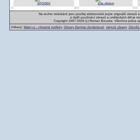
SPODEK
Síla vědom
Na techto stránkách jsou použity elektronické kopie originálů obrazů 
a další používání obrazů a uměleckých děl je m
Copyright 1997-2026 (c) Roman Brzuska. Všechna práva v
Odkazy:
Maluj.cz - výtvarné potřeby
,
Obrazy Dagmar Zemánkové
,
olejové obrazy
,
Zdeněk K