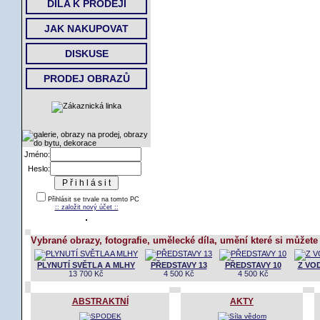
DÍLA K PRODEJI
JAK NAKUPOVAT
DISKUSE
PRODEJ OBRAZŮ
Jméno:
Heslo:
Přihlásit se trvale na tomto PC
:: založit nový účet ::
Vybrané obrazy, fotografie, umělecké díla, umění které si můžete
PLYNUTÍ SVĚTLA A MLHY
PŘEDSTAVY 13
PŘEDSTAVY 10
Z VOD
13 700 Kč
4 500 Kč
4 500 Kč
ABSTRAKTNÍ
AKTY