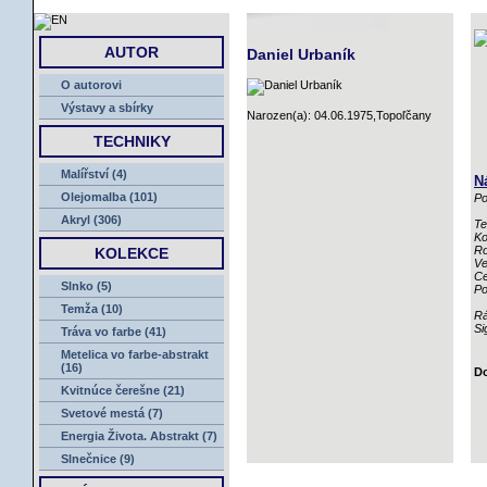
ÚVOD
AUTOR
Daniel Urbaník
O autorovi
Výstavy a sbírky
Narozen(a): 04.06.1975,Topoľčany
TECHNIKY
Malířství (4)
N
Olejomalba (101)
Po
Akryl (306)
Te
Ko
Ro
KOLEKCE
Ve
Ce
Slnko (5)
Po
Temža (10)
R
Si
Tráva vo farbe (41)
Metelica vo farbe-abstrakt
(16)
Do
Kvitnúce čerešne (21)
Svetové mestá (7)
Energia Života. Abstrakt (7)
Slnečnice (9)