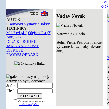
ÚVO
KOŠ
Václav Novák
AUTOR
O autorovi
Výstavy a sbírky
TECHNIKY
Malířství (41)
Olejomalba (3)
Narozen(a): Děčín
Akryl (4)
DÍLA K PRODEJI
atelier Pierra Peyrolla Francie,
JAK NAKUPOVAT
výtvarné kurzy - olej, akvarel,
DISKUSE
akryl
PRODEJ OBRAZŮ
P
T
K
V
Jméno:
Heslo:
Přihlásit se trvale na tomto PC
:: založit nový účet ::