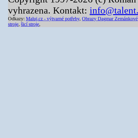
vyhrazena. Kontakt:
info@talent
Odkazy:
Maluj.cz - výtvarné potřeby
,
Obrazy Dagmar Zemánkové
stroje
,
šicí stroje
,