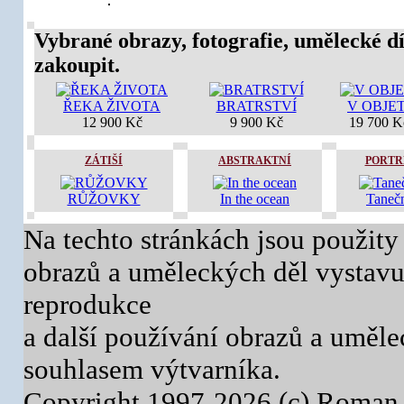
Vybrané obrazy, fotografie, umělecké dí
zakoupit.
ŘEKA ŽIVOTA
BRATRSTVÍ
V OBJET
12 900 Kč
9 900 Kč
19 700 K
ZÁTIŠÍ
ABSTRAKTNÍ
PORTR
RŮŽOVKY
In the ocean
Taneč
Na techto stránkách jsou použity
obrazů a uměleckých děl vystavuj
reprodukce
a další používání obrazů a uměl
souhlasem výtvarníka.
Copyright 1997-2026 (c) Roman 