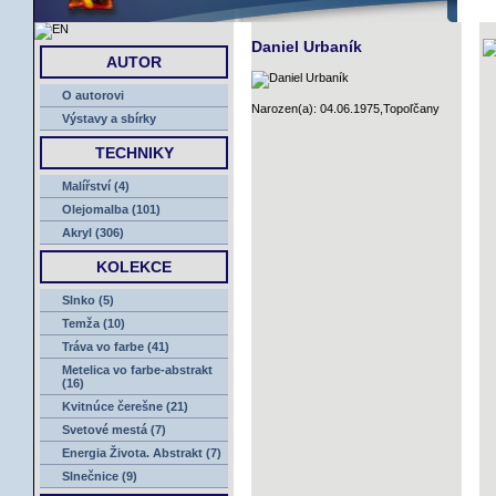
ÚVOD
Daniel Urbaník
AUTOR
O autorovi
Narozen(a): 04.06.1975,Topoľčany
Výstavy a sbírky
TECHNIKY
Malířství (4)
Olejomalba (101)
Akryl (306)
KOLEKCE
Slnko (5)
Temža (10)
Tráva vo farbe (41)
Metelica vo farbe-abstrakt
(16)
Kvitnúce čerešne (21)
Svetové mestá (7)
Energia Života. Abstrakt (7)
Slnečnice (9)