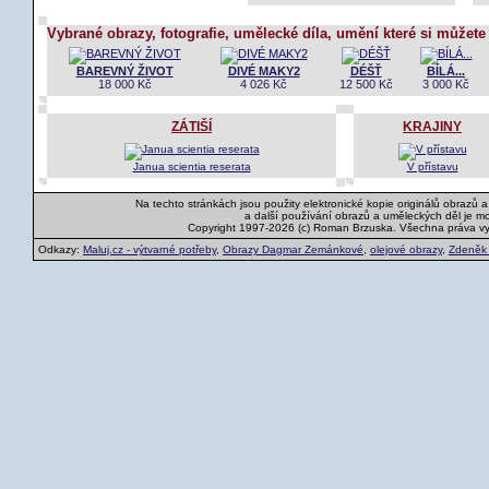
Vybrané obrazy, fotografie, umělecké díla, umění které si můžete
BAREVNÝ ŽIVOT
DIVÉ MAKY2
DÉŠŤ
BÍLÁ...
18 000 Kč
4 026 Kč
12 500 Kč
3 000 Kč
ZÁTIŠÍ
KRAJINY
Janua scientia reserata
V přístavu
Na techto stránkách jsou použity elektronické kopie originálů obrazů 
a další používání obrazů a uměleckých děl je m
Copyright 1997-2026 (c) Roman Brzuska. Všechna práva v
Odkazy:
Maluj.cz - výtvarné potřeby
,
Obrazy Dagmar Zemánkové
,
olejové obrazy
,
Zdeněk K