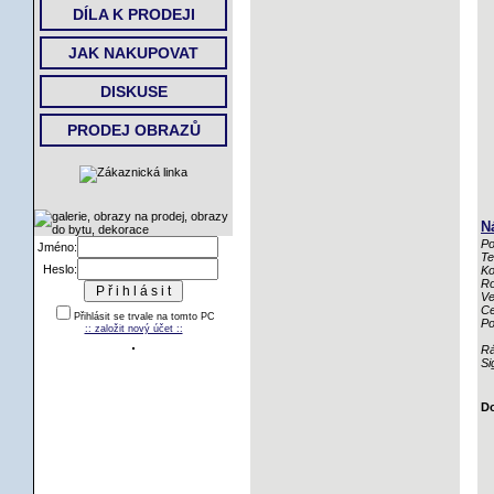
DÍLA K PRODEJI
JAK NAKUPOVAT
DISKUSE
PRODEJ OBRAZŮ
N
Po
Jméno:
Te
Heslo:
Ko
Ro
Ve
Ce
Přihlásit se trvale na tomto PC
Po
:: založit nový účet ::
R
Si
Do