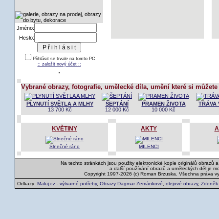
Jméno:
Heslo:
Přihlásit se trvale na tomto PC
:: založit nový účet ::
Vybrané obrazy, fotografie, umělecké díla, umění které si můžete
PLYNUTÍ SVĚTLA A MLHY
ŠEPTÁNÍ
PRAMEN ŽIVOTA
TRÁVA 
13 700 Kč
12 000 Kč
10 000 Kč
KVĚTINY
AKTY
A
Slnečné ráno
MILENCI
Na techto stránkách jsou použity elektronické kopie originálů obrazů 
a další používání obrazů a uměleckých děl je m
Copyright 1997-2026 (c) Roman Brzuska. Všechna práva v
Odkazy:
Maluj.cz - výtvarné potřeby
,
Obrazy Dagmar Zemánkové
,
olejové obrazy
,
Zdeněk K