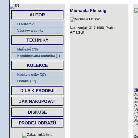
ÚVOD
Michaela Fleissig
AUTOR
O autorovi
Narozen(a): 31.7.1980, Praha
Výstavy a sbírky
Amateur
TECHNIKY
Malířství (76)
Kombinovaná technika (1)
KOLEKCE
Kočky s očky (27)
Ostatní (32)
N
DÍLA K PRODEJI
Po
Te
JAK NAKUPOVAT
Ko
Ro
Ve
DISKUSE
Ce
Po
R
PRODEJ OBRAZŮ
Si
Do