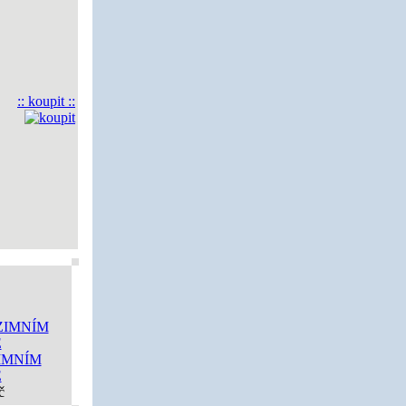
:: koupit ::
IMNÍM
E
č