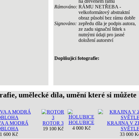
na dřevěném rámu
Rámováno:
RÁMU NETŘEBA -
velkoformátový abstraktní
obraz působí bez rámu dobře
Signováno:
zepředu díla je podpis autora,
ze zadu signační štítek s
nutnými údaji pro jasné
doložení autorství
Doplňující fotografie:
rafie, umělecké díla, umění které si můžete
HOLUBICE
A A MODRÁ
ROTOR 3
KRAJINA V Z
4 000 Kč
OBLOHA
19 100 Kč
SVĚTL
1 600 Kč
33 000 K