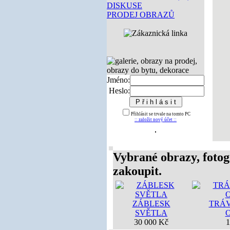
DISKUSE
PRODEJ OBRAZŮ
Jméno:
Heslo:
Přihlásit se trvale na tomto PC
:: založit nový účet ::
Vybrané obrazy, fotog
zakoupit.
ZÁBLESK
TRÁV
SVĚTLA
30 000 Kč
1