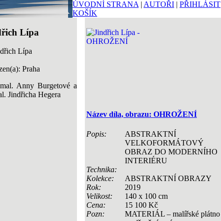
ÚVODNÍ STRANA
|
AUTOŘI
|
PŘIHLÁSIT
KOŠÍK
dřich Lípa
en(a): Praha
.mal. Anny Burgetové a
l. Jindřicha Hegera
Název díla, obrazu: OHROŽENÍ
Popis:
ABSTRAKTNÍ
VELKOFORMÁTOVÝ
OBRAZ DO MODERNÍHO
INTERIÉRU
Technika:
Kolekce:
ABSTRAKTNÍ OBRAZY
Rok:
2019
Velikost:
140 x 100 cm
Cena:
15 100 Kč
Pozn:
MATERIÁL – malířské plátno