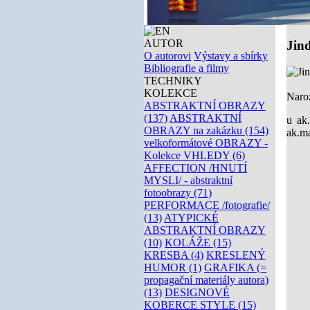
AUTOR
Jin
O autorovi
Výstavy a sbírky
Bibliografie a filmy
TECHNIKY
KOLEKCE
Naroz
ABSTRAKTNÍ OBRAZY
(137)
ABSTRAKTNÍ
u ak
OBRAZY na zakázku (154)
ak.ma
velkoformátové OBRAZY -
Kolekce VHLEDY (6)
AFFECTION /HNUTÍ
MYSLI/ - abstraktní
fotoobrazy (71)
PERFORMACE /fotografie/
(13)
ATYPICKÉ
ABSTRAKTNÍ OBRAZY
(10)
KOLÁŽE (15)
KRESBA (4)
KRESLENÝ
HUMOR (1)
GRAFIKA (=
propagační materiály autora)
(13)
DESIGNOVÉ
KOBERCE STYLE (15)