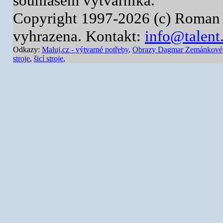
souhlasem výtvarníka.
Copyright 1997-2026 (c) Roman 
vyhrazena. Kontakt:
info@talent
Odkazy:
Maluj.cz - výtvarné potřeby
,
Obrazy Dagmar Zemánkové
stroje
,
šicí stroje
,