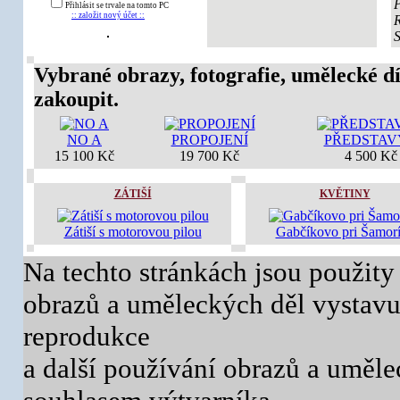
Přihlásit se trvale na tomto PC
:: založit nový účet ::
Vybrané obrazy, fotografie, umělecké dí
zakoupit.
NO A
PROPOJENÍ
PŘEDSTAV
15 100 Kč
19 700 Kč
4 500 Kč
ZÁTIŠÍ
KVĚTINY
Zátiší s motorovou pilou
Gabčíkovo pri Šamor
Na techto stránkách jsou použity
obrazů a uměleckých děl vystavuj
reprodukce
a další používání obrazů a uměl