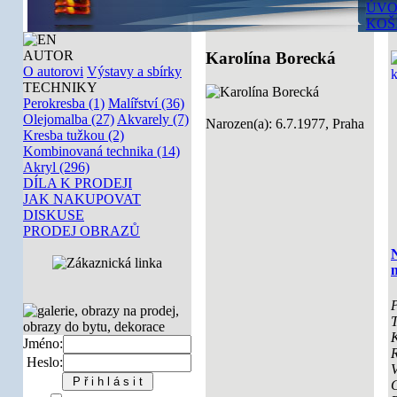
ÚVO
KOŠ
AUTOR
Karolína Borecká
O autorovi
Výstavy a sbírky
TECHNIKY
Perokresba (1)
Malířství (36)
Olejomalba (27)
Akvarely (7)
Narozen(a): 6.7.1977, Praha
Kresba tužkou (2)
Kombinovaná technika (14)
Akryl (296)
DÍLA K PRODEJI
JAK NAKUPOVAT
DISKUSE
PRODEJ OBRAZŮ
N
m
P
T
K
Jméno:
Heslo:
V