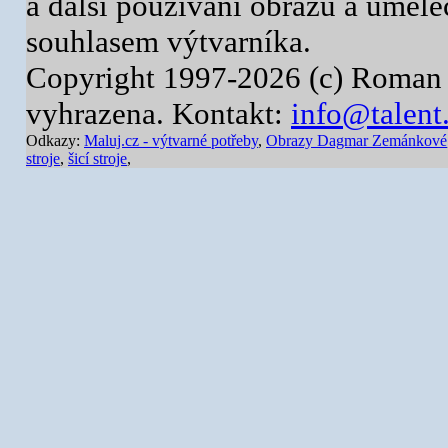
a další používání obrazů a uměl
souhlasem výtvarníka.
Copyright 1997-2026 (c) Roman 
vyhrazena. Kontakt:
info@talent
Odkazy:
Maluj.cz - výtvarné potřeby
,
Obrazy Dagmar Zemánkové
stroje
,
šicí stroje
,