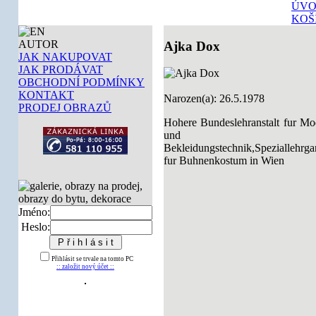
ÚVO
KOŠ
AUTOR
Ajka Dox
JAK NAKUPOVAT
JAK PRODÁVAT
OBCHODNÍ PODMÍNKY
KONTAKT
Narozen(a): 26.5.1978
PRODEJ OBRAZŮ
Hohere Bundeslehranstalt fur M
und
Bekleidungstechnik,Speziallehrg
fur Buhnenkostum in Wien
Jméno:
Heslo:
Přihlásit se trvale na tomto PC
:: založit nový účet ::