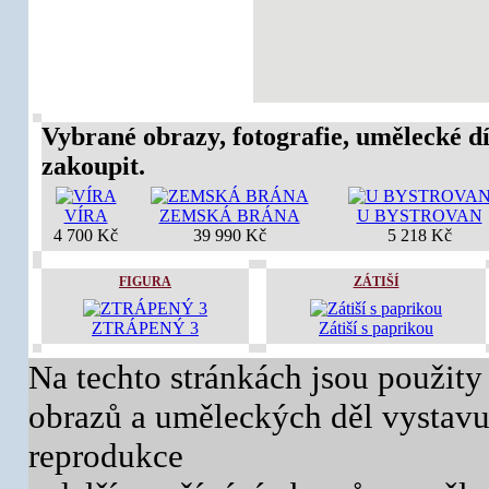
Vybrané obrazy, fotografie, umělecké dí
zakoupit.
VÍRA
ZEMSKÁ BRÁNA
U BYSTROVAN
4 700 Kč
39 990 Kč
5 218 Kč
FIGURA
ZÁTIŠÍ
ZTRÁPENÝ 3
Zátiší s paprikou
Na techto stránkách jsou použity
obrazů a uměleckých děl vystavuj
reprodukce