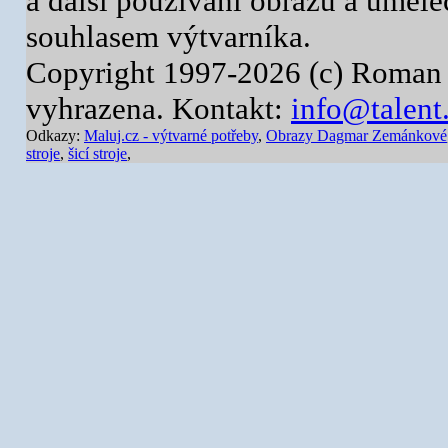
a další používání obrazů a uměl
souhlasem výtvarníka.
Copyright 1997-2026 (c) Roman 
vyhrazena. Kontakt:
info@talent
Odkazy:
Maluj.cz - výtvarné potřeby
,
Obrazy Dagmar Zemánkové
stroje
,
šicí stroje
,