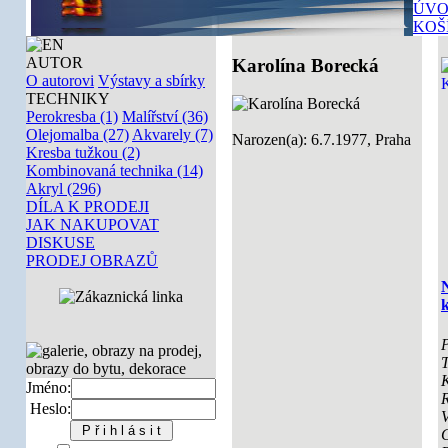
ÚVO
KOŠ
AUTOR
Karolína Borecká
O autorovi
Výstavy a sbírky
TECHNIKY
Perokresba (1)
Malířství (36)
Olejomalba (27)
Akvarely (7)
Narozen(a): 6.7.1977, Praha
Kresba tužkou (2)
Kombinovaná technika (14)
Akryl (296)
DÍLA K PRODEJI
JAK NAKUPOVAT
DISKUSE
PRODEJ OBRAZŮ
k
P
T
K
Jméno:
Heslo:
V