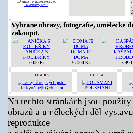
Přihlásit se trvale na tomto PC
:: založit nový účet ::
Vybrané obrazy, fotografie, umělecké dí
zakoupit.
ANIČKA S
DOMA JE
KAŠPÁ
KOLIBŘÍKY
DOMA
HROBE
5 000 Kč
36 000 Kč
13 990
FIGURA
DĚTSKÉ
Jeskyně nejistých jistot
POUSMÁNÍ
Na techto stránkách jsou použity
obrazů a uměleckých děl vystavuj
reprodukce